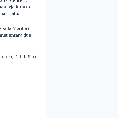
ana Menteri,
pekerja kontrak
ari lalu.
epada Menteri
mat antara dua
nteri, Datuk Seri