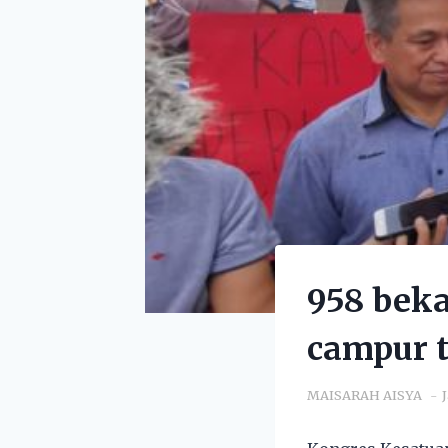
958 bek
campur 
MAISARAH AISYA