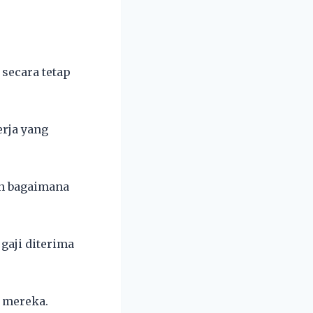
secara tetap
rja yang
an bagaimana
gaji diterima
a mereka.