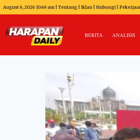
August 6, 2026 10:49 am |
Tentang
|
Iklan
|
Hubungi
|
Pekerjaa
BERITA
ANALISIS