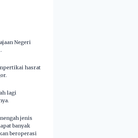
ajaan Negeri
.
mpertikai hasrat
or.
ah lagi
nya.
nengah jenis
dapat banyak
kan beroperasi