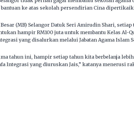
Selangor tidak pernah gagal membantu sekolah agama di
 bantuan ke atas sekolah persendirian Cina dipertikaik
Besar (MB) Selangor Datuk Seri Amirudin Shari, setiap
tukan hampir RM100 juta untuk membantu Kelas Al-Qu
ntegrasi yang disalurkan melalui Jabatan Agama Islam Se
ma tahun ini, hampir setiap tahun kita berbelanja lebi
afa Integrasi yang diuruskan Jais,” katanya menerusi r