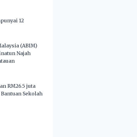
punyai 12
Malaysia (ABIM)
inatun Najah
ntauan
n RM26.5 juta
m Bantuan Sekolah