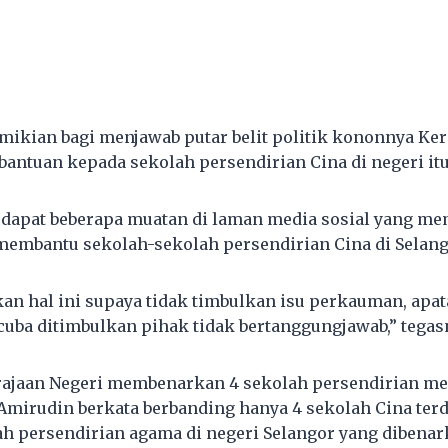
emikian bagi menjawab putar belit politik kononnya Ker
antuan kepada sekolah persendirian Cina di negeri itu
erdapat beberapa muatan di laman media sosial yang me
membantu sekolah-sekolah persendirian Cina di Selang
kan hal ini supaya tidak timbulkan isu perkauman, apat
cuba ditimbulkan pihak tidak bertanggungjawab,” tegas
rajaan Negeri membenarkan 4 sekolah persendirian me
 Amirudin berkata berbanding hanya 4 sekolah Cina ter
 persendirian agama di negeri Selangor yang dibenar