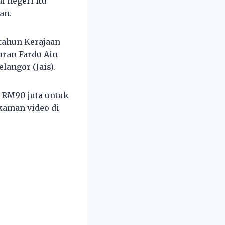
 negeri itu
an.
 tahun Kerajaan
ran Fardu Ain
langor (Jais).
h RM90 juta untuk
akaman video di