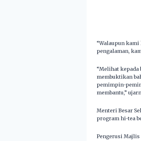
“Walaupun kami l
pengalaman, kami
“Melihat kepada 
membuktikan baha
pemimpin-pemimp
membantu,” ujarn
Menteri Besar Se
program hi-tea 
Pengerusi Majlis