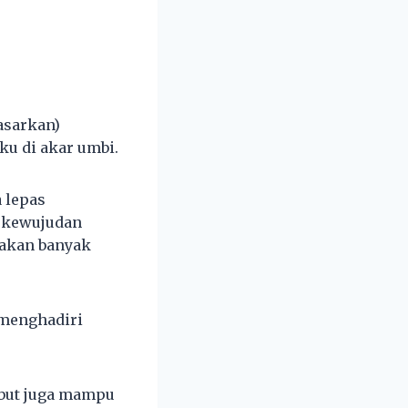
asarkan)
ku di akar umbi.
 lepas
a kewujudan
 akan banyak
 menghadiri
ebut juga mampu