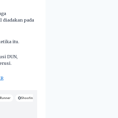
uga
l diadakan pada
tika itu.
usi DUN,
erusi.
KR