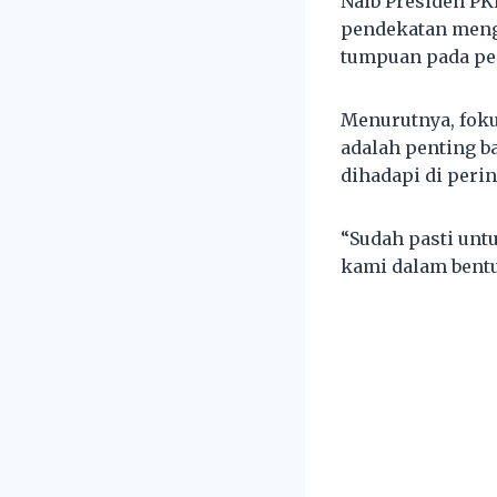
Naib Presiden PK
pendekatan mengh
tumpuan pada pe
Menurutnya, fok
adalah penting b
dihadapi di peri
“Sudah pasti unt
kami dalam bentu