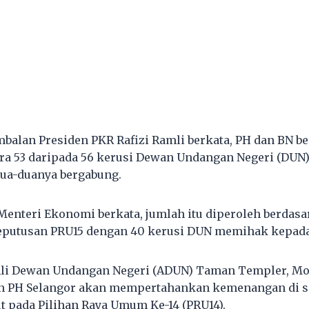
imbalan Presiden PKR Rafizi Ramli berkata, PH dan BN b
ra 53 daripada 56 kerusi Dewan Undangan Negeri (DUN
dua-duanya bergabung.
 Menteri Ekonomi berkata, jumlah itu diperoleh berdas
eputusan PRU15 dengan 40 kerusi DUN memihak kepada
Ahli Dewan Undangan Negeri (ADUN) Taman Templer, M
n PH Selangor akan mempertahankan kemenangan di s
t pada Pilihan Raya Umum Ke-14 (PRU14).