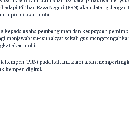
R Datuk Seri Amirudin Shari berkata, pihaknya menyed
adapi Pilihan Raya Negeri (PRN) akan datang dengan 
mimpin di akar umbi.
us kepada usaha pembangunan dan keupayaan pemimpi
agi menjawab isu-isu rakyat sekali gus mengetengahka
ngkat akar umbi.
uk kempen (PRN) pada kali ini, kami akan memperting
k kempen digital.