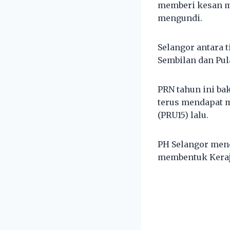
memberi kesan m
mengundi.
Selangor antara t
Sembilan dan Pu
PRN tahun ini ba
terus mendapat m
(PRU15) lalu.
PH Selangor men
membentuk Keraja