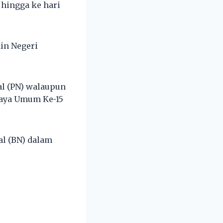
hingga ke hari
ain Negeri
al (PN) walaupun
Raya Umum Ke-15
l (BN) dalam