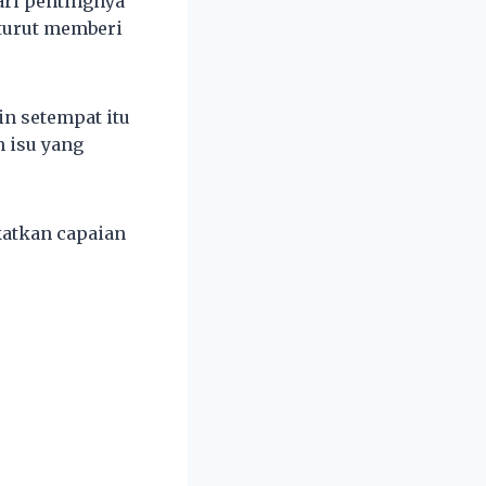
ari pentingnya
turut memberi
n setempat itu
n isu yang
katkan capaian