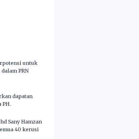
erpotensi untuk
) dalam PRN
arkan dapatan
 PH.
ohd Sany Hamzan
emua 40 kerusi