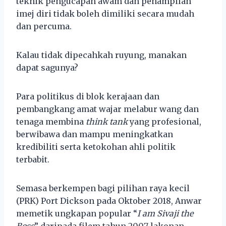
teknik pengucapan awam dan penampilan
imej diri tidak boleh dimiliki secara mudah
dan percuma.
Kalau tidak dipecahkah ruyung, manakan
dapat sagunya?
Para politikus di blok kerajaan dan
pembangkang amat wajar melabur wang dan
tenaga membina
think tank
yang profesional,
berwibawa dan mampu meningkatkan
kredibiliti serta ketokohan ahli politik
terbabit.
Semasa berkempen bagi pilihan raya kecil
(PRK) Port Dickson pada Oktober 2018, Anwar
memetik ungkapan popular “
I am Sivaji the
Boss
” daripada filem tahun 2007 lakonan