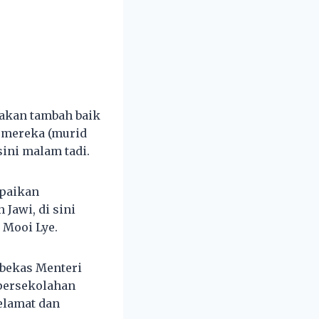
 akan tambah baik
 mereka (murid
sini malam tadi.
mpaikan
Jawi, di sini
 Mooi Lye.
 bekas Menteri
 persekolahan
elamat dan