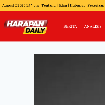
August 7, 2026 1:44 pm |
Tentang
|
Iklan
|
Hubungi
|
Pekerjaan
BERITA
ANALISIS