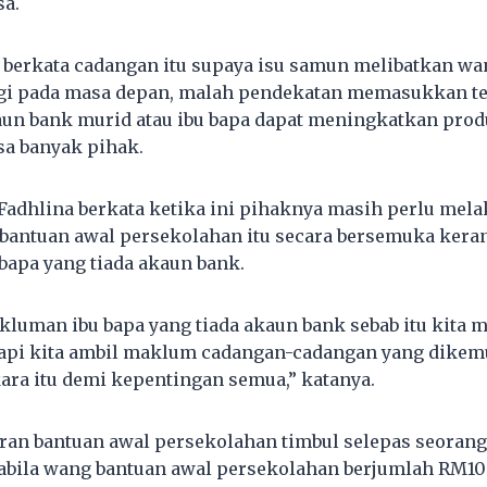
a.
 berkata cadangan itu supaya isu samun melibatkan w
agi pada masa depan, malah pendekatan memasukkan t
un bank murid atau ibu bapa dapat meningkatkan produ
a banyak pihak.
 Fadhlina berkata ketika ini pihaknya masih perlu mel
bantuan awal persekolahan itu secara bersemuka ker
 bapa yang tiada akaun bank.
uman ibu bapa yang tiada akaun bank sebab itu kita m
 tapi kita ambil maklum cadangan-cadangan yang dike
ara itu demi kepentingan semua,” katanya.
ran bantuan awal persekolahan timbul selepas seorang
abila wang bantuan awal persekolahan berjumlah RM10