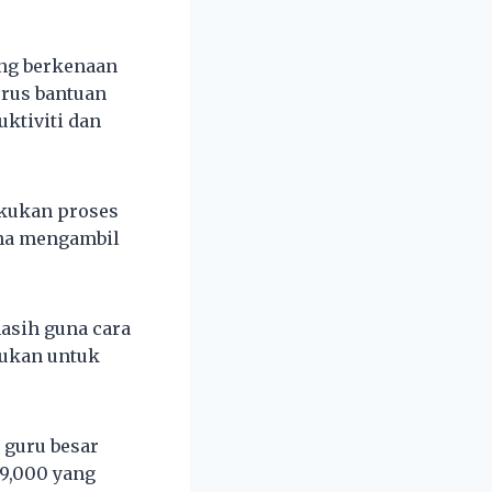
ang berkenaan
erus bantuan
ktiviti dan
akukan proses
ana mengambil
asih guna cara
mukan untuk
 guru besar
9,000 yang