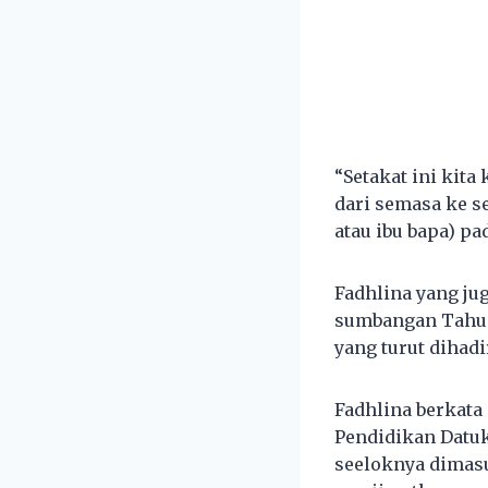
“Setakat ini kit
dari semasa ke 
atau ibu bapa) p
Fadhlina yang ju
sumbangan Tahun 
yang turut dihad
Fadhlina berkata
Pendidikan Datuk
seeloknya dimasu