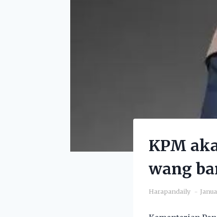
KPM aka
wang ba
Harapandaily
Janua