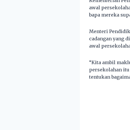
Kementerian Pen
awal persekolah
bapa mereka supa
Menteri Pendidi
cadangan yang d
awal persekolaha
“Kita ambil mak
persekolahan itu
tentukan bagaima