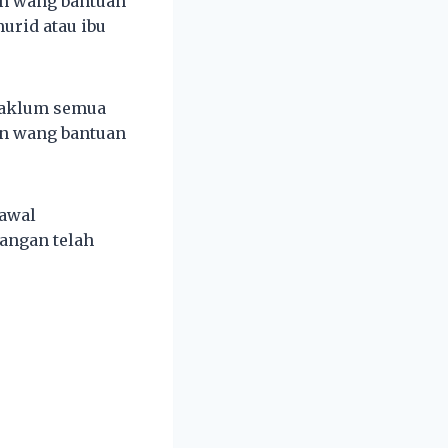
n wang bantuan
rid atau ibu
maklum semua
n wang bantuan
awal
wangan telah