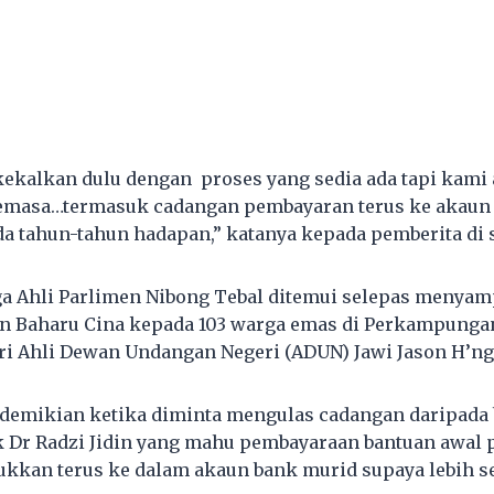
a kekalkan dulu dengan proses yang sedia ada tapi kami
semasa…termasuk cadangan pembayaran terus ke akaun
ada tahun-tahun hadapan,” katanya kepada pemberita di 
ga Ahli Parlimen Nibong Tebal ditemui selepas menya
Baharu Cina kepada 103 warga emas di Perkampungan 
iri Ahli Dewan Undangan Negeri (ADUN) Jawi Jason H’ng
 demikian ketika diminta mengulas cadangan daripada
 Dr Radzi Jidin yang mahu pembayaraan bantuan awal
kkan terus ke dalam akaun bank murid supaya lebih s