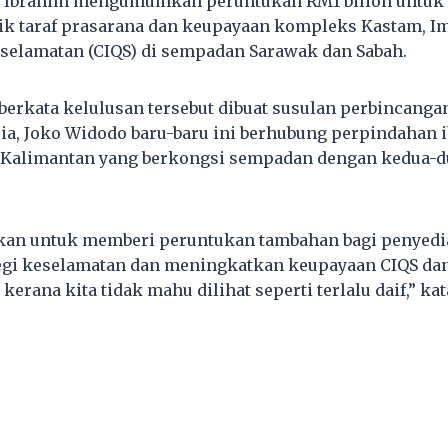
r Ibrahim mengumumkan peruntukan RM1 bilion untu
ik taraf prasarana dan keupayaan kompleks Kastam, I
selamatan (CIQS) di sempadan Sarawak dan Sabah.
berkata kelulusan tersebut dibuat susulan perbincanga
ia, Joko Widodo baru-baru ini berhubung perpindahan i
, Kalimantan yang berkongsi sempadan dengan kedua-d
skan untuk memberi peruntukan tambahan bagi penyedi
egi keselamatan dan meningkatkan keupayaan CIQS dan
 kerana kita tidak mahu dilihat seperti terlalu daif,” kat