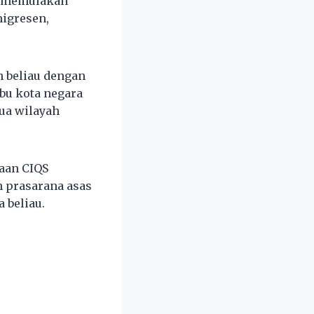
k memulakan
migresen,
n beliau dengan
bu kota negara
ua wilayah
aan CIQS
 prasarana asas
a beliau.