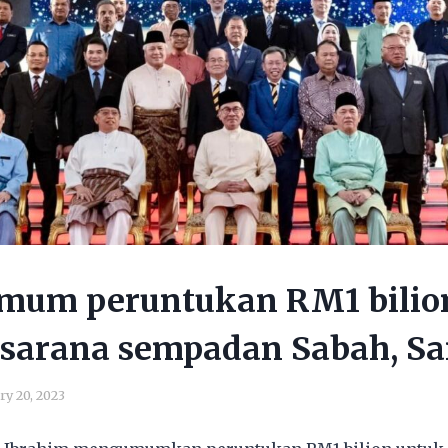
mum peruntukan RM1 bilion
rasarana sempadan Sabah, S
ry 20, 2023