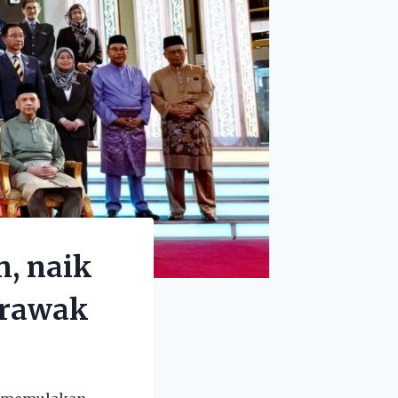
, naik
arawak