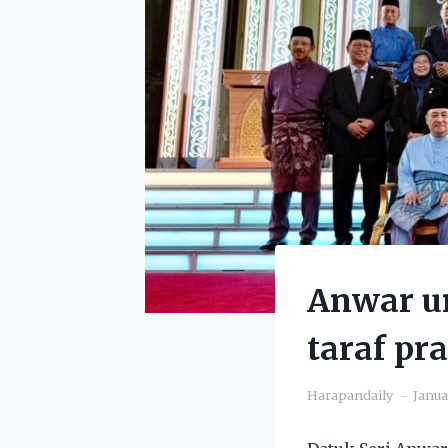
Anwar u
taraf p
Harapandaily
Janua