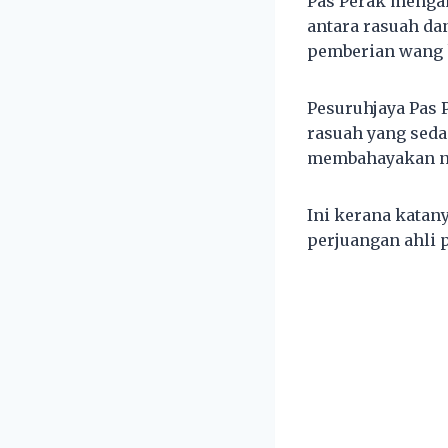
Pas Perak mengan
antara rasuah da
pemberian wang k
Pesuruhjaya Pas
rasuah yang sed
membahayakan n
Ini kerana katan
perjuangan ahli pa