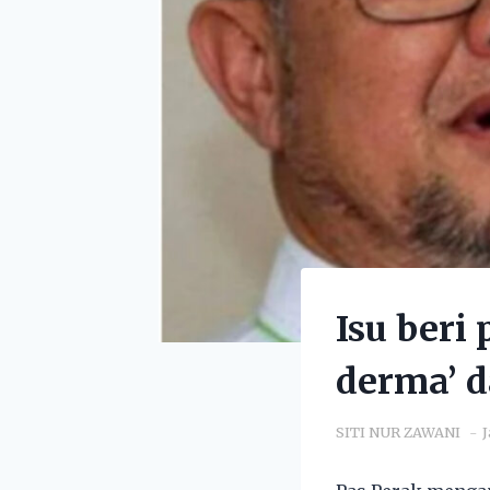
Isu beri
derma’ d
SITI NUR ZAWANI
J