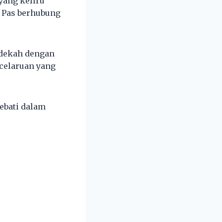
yang keliru
p Pas berhubung
edekah dengan
celaruan yang
ebati dalam