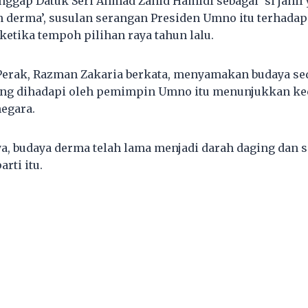
ggap Datuk Seri Ahmad Zahid Hamidi sebagai ‘si jahil 
n derma’, susulan serangan Presiden Umno itu terhada
etika tempoh pilihan raya tahun lalu.
 Perak, Razman Zakaria berkata, menyamakan budaya s
ang dihadapi oleh pemimpin Umno itu menunjukkan ke
egara.
ya, budaya derma telah lama menjadi darah daging dan s
rti itu.