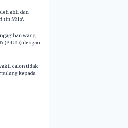
oleh ahli dan
 tin Milo’.
engagihan wang
15 (PRU15) dengan
akil calon tidak
erpulang kepada