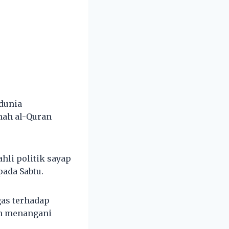
dunia
ah al-Quran
hli politik sayap
ada Sabtu.
gas terhadap
am menangani