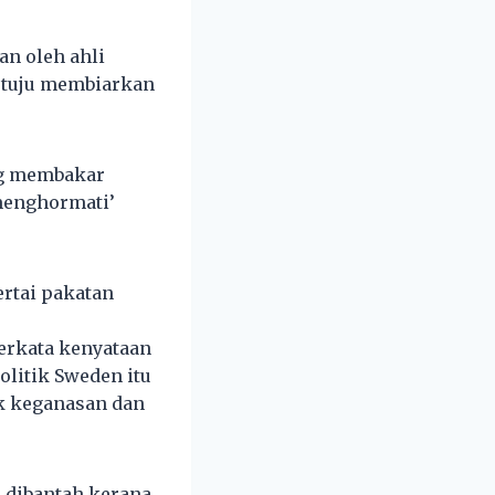
an oleh ahli
setuju membiarkan
ng membakar
 menghormati’
ertai pakatan
berkata kenyataan
olitik Sweden itu
k keganasan dan
u dibantah kerana