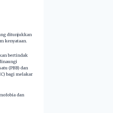
ang ditunjukkan
am kenyataan.
kan bertindak
dinaungi
atu (PBB) dan
IC) bagi melakar
amofobia dan