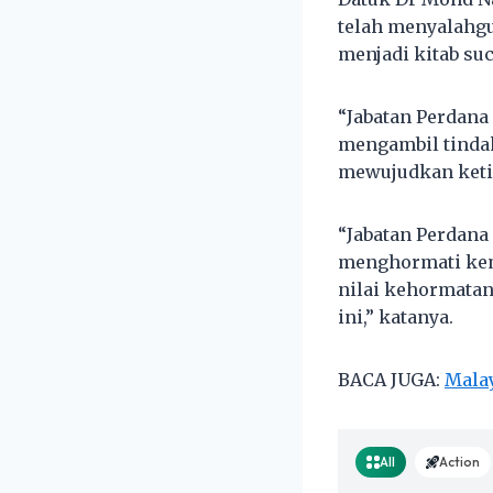
telah menyalahg
menjadi kitab su
“Jabatan Perdana
mengambil tindak
mewujudkan keti
“Jabatan Perdana
menghormati kem
nilai kehormatan
ini,” katanya.
BACA JUGA:
Malay