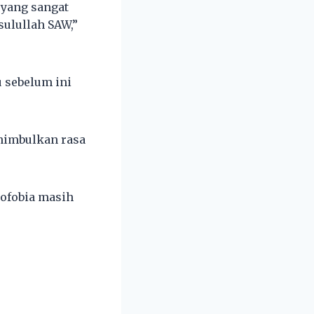
 yang sangat
sulullah SAW,”
u sebelum ini
nimbulkan rasa
mofobia masih