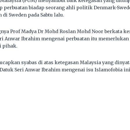
 Malaysia (PUM) menyambut baik ketegasan yang ditun
ap perbuatan biadap seorang ahli politik Denmark-Sw
 di Sweden pada Sabtu lalu.
gnya Prof Madya Dr Mohd Roslan Mohd Noor berkata ke
ri Anwar Ibrahim mengenai perbuatan itu memerlukan 
i pihak.
capkan syabas di atas ketegasan Malaysia yang dinya
Datuk Seri Anwar Ibrahim mengenai isu Islamofobia ini