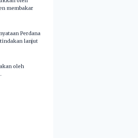
jukkan oleh
eden membakar
nyataan Perdana
tindakan lanjut
takan oleh
.