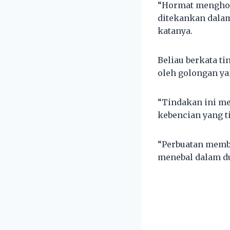
“Hormat menghorm
ditekankan dalam
katanya.
Beliau berkata t
oleh golongan ya
“Tindakan ini m
kebencian yang t
“Perbuatan memba
menebal dalam dun