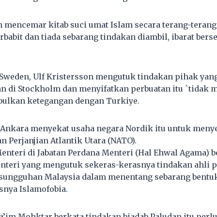
n mencemar kitab suci umat Islam secara terang-terang
rbabit dan tiada sebarang tindakan diambil, ibarat ber
 Sweden, Ulf Kristersson mengutuk tindakan pihak ya
n di Stockholm dan menyifatkan perbuatan itu `tidak
ulkan ketegangan dengan Turkiye.
a Ankara menyekat usaha negara Nordik itu untuk meny
n Perjanjian Atlantik Utara (NATO).
Menteri di Jabatan Perdana Menteri (Hal Ehwal Agama) 
nteri yang mengutuk sekeras-kerasnya tindakan ahli p
ungguhan Malaysia dalam menentang sebarang bentu
nya Islamofobia.
’im Mohktar berkata tindakan biadab Paludan itu perl