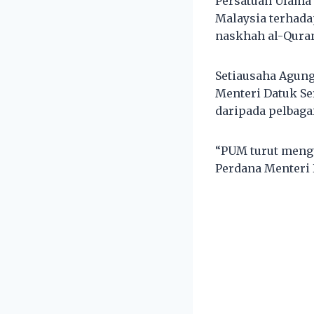
Persatuan Ulama
Malaysia terhad
naskhah al-Quran
Setiausaha Agun
Menteri Datuk Se
daripada pelbaga
“PUM turut mengu
Perdana Menteri 