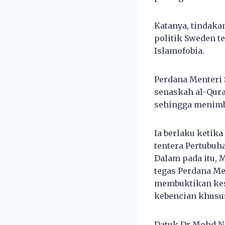
Katanya, tindaka
politik Sweden te
Islamofobia.
Perdana Menteri
senaskah al-Qura
sehingga menimb
Ia berlaku ketik
tentera Pertubuha
Dalam pada itu, 
tegas Perdana Me
membuktikan kes
kebencian khusus
Datuk Dr Mohd Na