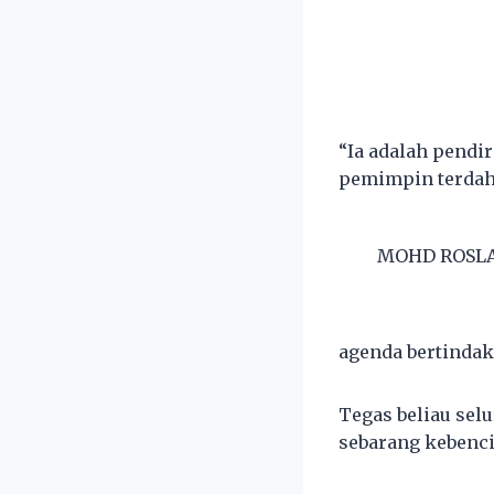
“Ia adalah pendi
pemimpin terdahu
MOHD ROSL
agenda bertinda
Tegas beliau sel
sebarang kebenci