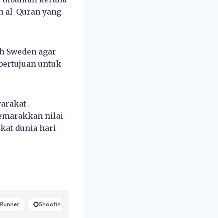
h al-Quran yang
ah Sweden agar
bertujuan untuk
yarakat
marakkan nilai-
kat dunia hari