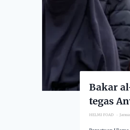
Bakar al
tegas An
HELMI FOAD
Janua