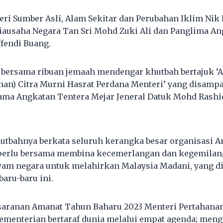
eri Sumber Asli, Alam Sekitar dan Perubahan Iklim Nik
iausaha Negara Tan Sri Mohd Zuki Ali dan Panglima An
ffendi Buang.
bersama ribuan jemaah mendengar khutbah bertajuk 
nan) Citra Murni Hasrat Perdana Menteri’ yang disamp
ma Angkatan Tentera Mejar Jeneral Datuk Mohd Rashid
utbahnya berkata seluruh kerangka besar organisasi 
 perlu bersama membina kecemerlangan dan kegemila
am negara untuk melahirkan Malaysia Madani, yang d
aru-baru ini.
 saranan Amanat Tahun Baharu 2023 Menteri Pertahana
menterian bertaraf dunia melalui empat agenda; meng