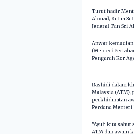
Turut hadir Ment
Ahmad; Ketua Set
Jeneral Tan Sri A
Anwar kemudian 
(Menteri Pertaha
Pengarah Kor Aga
Rashidi dalam kh
Malaysia (ATM),
perkhidmatan aw
Perdana Menteri b
“Ayuh kita sahut
ATM dan awam ke