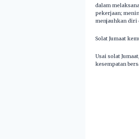
dalam melaksanak
pekerjaan; menin
menjauhkan diri 
Solat Jumaat ke
Usai solat Jumaa
kesempatan bers