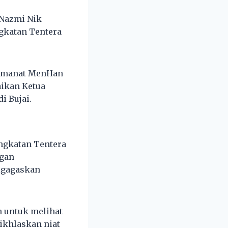
 Nazmi Nik
gkatan Tentera
‘Amanat MenHan
aikan Ketua
i Bujai.
Angkatan Tentera
ngan
igagaskan
n untuk melihat
ikhlaskan niat