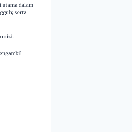
ai utama dalam
gguh; serta
rmizi.
mengambil