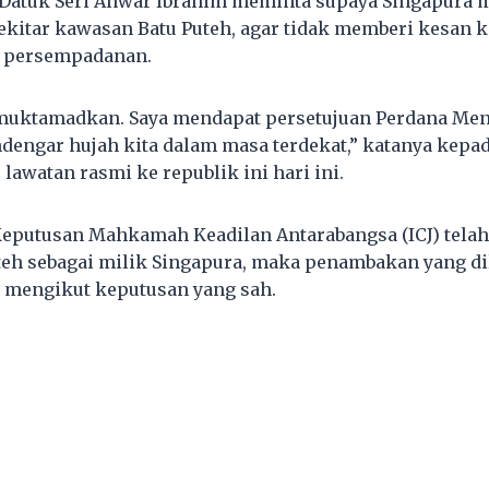
Datuk Seri Anwar Ibrahim meminta supaya Singapura me
kitar kawasan Batu Puteh, agar tidak memberi kesan 
n persempadanan.
imuktamadkan. Saya mendapat persetujuan Perdana Men
engar hujah kita dalam masa terdekat,” katanya kepa
 lawatan rasmi ke republik ini hari ini.
eputusan Mahkamah Keadilan Antarabangsa (ICJ) tela
teh sebagai milik Singapura, maka penambakan yang d
 mengikut keputusan yang sah.