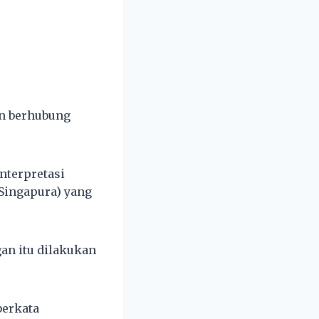
an berhubung
interpretasi
 Singapura) yang
an itu dilakukan
berkata