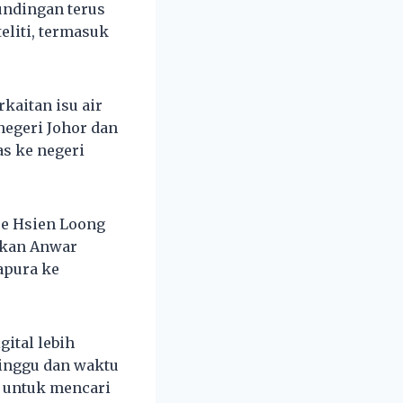
undingan terus
eliti, termasuk
kaitan isu air
negeri Johor dan
as ke negeri
ee Hsien Loong
tkan Anwar
apura ke
gital lebih
minggu dan waktu
i untuk mencari