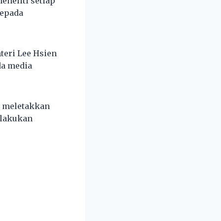
neliti setiap
kepada
teri Lee Hsien
da media
h meletakkan
ilakukan