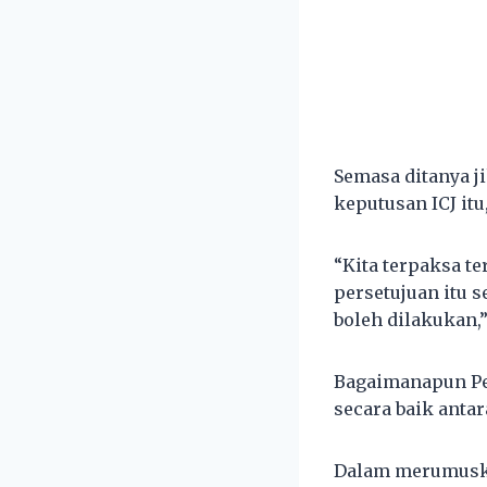
Semasa ditanya j
keputusan ICJ itu
“Kita terpaksa te
persetujuan itu 
boleh dilakukan,”
Bagaimanapun Pe
secara baik antar
Dalam merumuskan