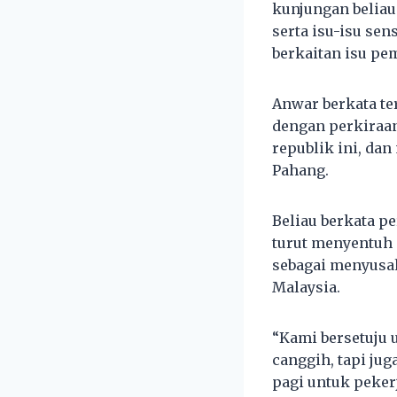
kunjungan beliau
serta isu-isu sen
berkaitan isu pe
Anwar berkata te
dengan perkiraan
republik ini, da
Pahang.
Beliau berkata p
turut menyentuh 
sebagai menyusah
Malaysia.
“Kami bersetuju 
canggih, tapi ju
pagi untuk peker