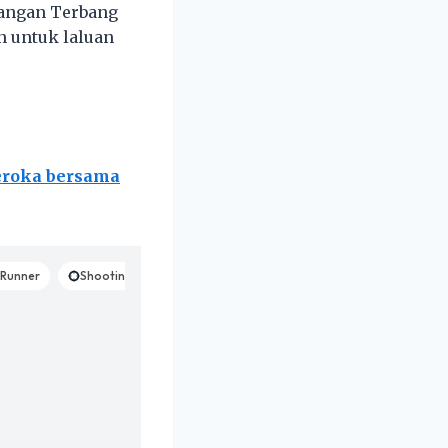
pangan Terbang
n untuk laluan
eroka bersama