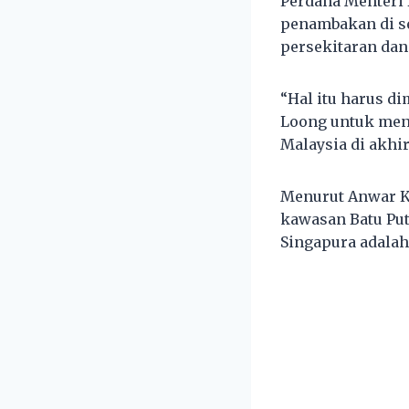
Perdana Menteri 
penambakan di se
persekitaran da
“Hal itu harus d
Loong untuk mend
Malaysia di akhir
Menurut Anwar K
kawasan Batu Pu
Singapura adalah