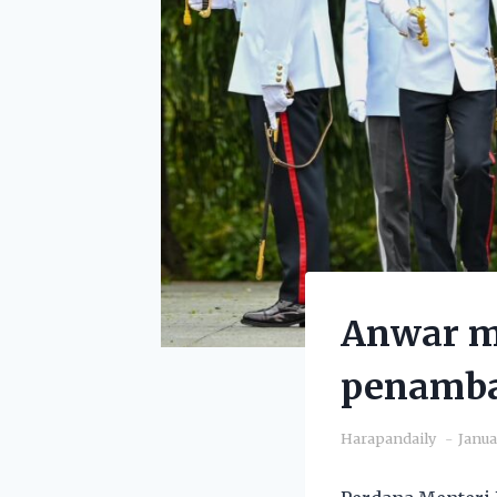
Anwar mi
penamba
Harapandaily
Janua