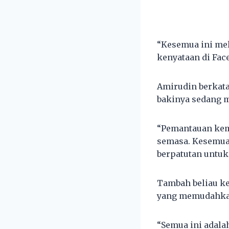
“Kesemua ini mel
kenyataan di Fac
Amirudin berkat
bakinya sedang 
“Pemantauan kema
semasa. Kesemua 
berpatutan untuk 
Tambah beliau ke
yang memudahkan 
“Semua ini adala