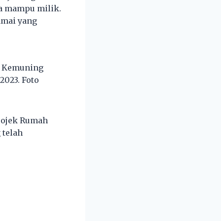
ga mampu milik.
amai yang
u Kemuning
2023. Foto
projek Rumah
 telah