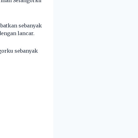
Rumah Selangorku
ibatkan sebanyak
dengan lancar.
gorku sebanyak