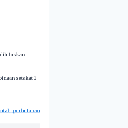
 diluluskan
binaan setakat 1
entah, perhutanan