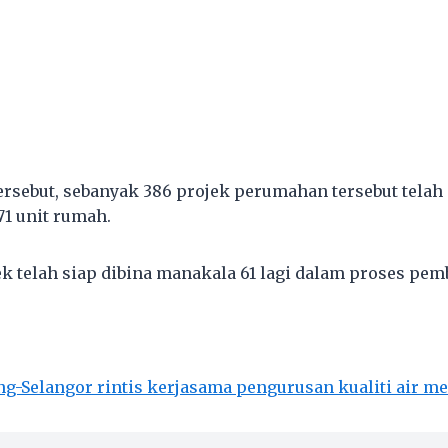
tersebut, sebanyak 386 projek perumahan tersebut telah
71 unit rumah.
ek telah siap dibina manakala 61 lagi dalam proses pem
g-Selangor rintis kerjasama pengurusan kualiti air m