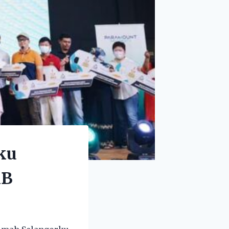
ku
MB