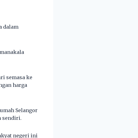
ya dalam
 manakala
ari semasa ke
engan harga
Rumah Selangor
 sendiri.
kyat negeri ini