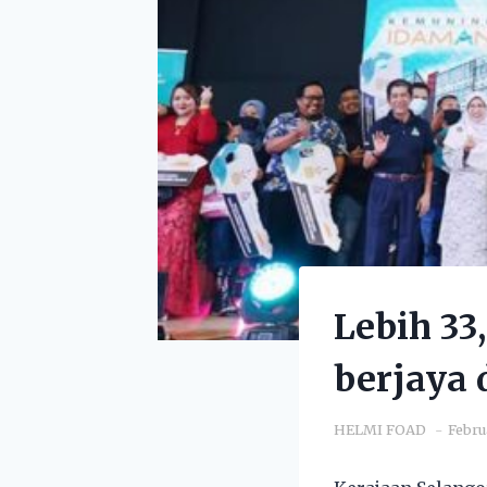
Lebih 3
berjaya 
HELMI FOAD
Febru