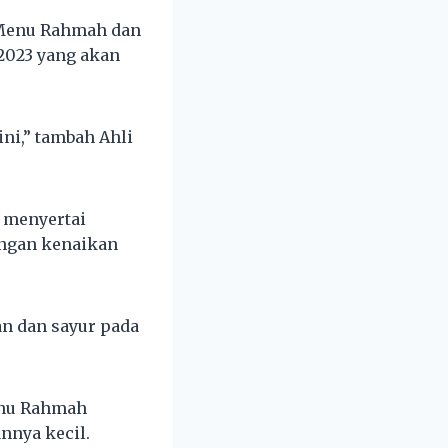
 Menu Rahmah dan
2023 yang akan
ni,” tambah Ahli
a menyertai
engan kenaikan
n dan sayur pada
enu Rahmah
nya kecil.