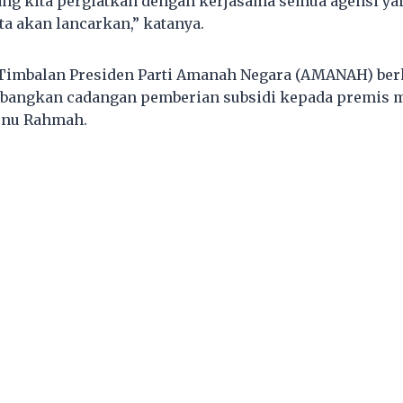
dang kita pergiatkan dengan kerjasama semua agensi yan
ta akan lancarkan,” katanya.
 Timbalan Presiden Parti Amanah Negara (AMANAH) ber
bangkan cadangan pemberian subsidi kepada premis 
Menu Rahmah.