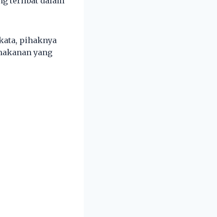
g terlibat dalam
kata, pihaknya
makanan yang