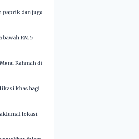
 paprik dan juga
a bawah RM 5
n Menu Rahmah di
ikasi khas bagi
aklumat lokasi