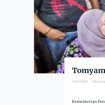
Tomyam 
ZAID SANI
February
Kementerian Per