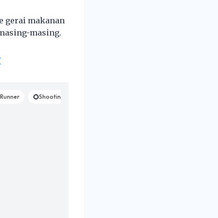
ke gerai makanan
masing-masing.
’