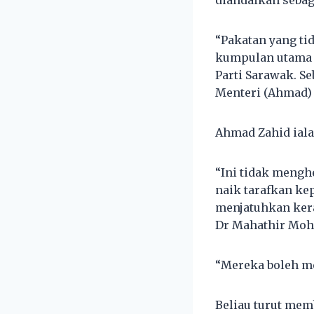
diandaikan sebag
“Pakatan yang tid
kumpulan utama d
Parti Sarawak. S
Menteri (Ahmad) Z
Ahmad Zahid iala
“Ini tidak mengh
naik tarafkan ke
menjatuhkan ker
Dr Mahathir Moh
“Mereka boleh me
Beliau turut mem