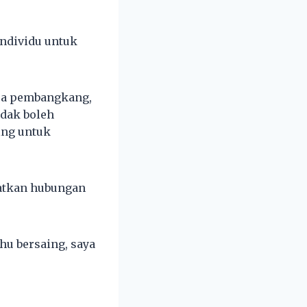
individu untuk
tua pembangkang,
idak boleh
ing untuk
patkan hubungan
hu bersaing, saya