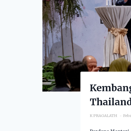
Kembang
Thailand
K PRAGALATH
Febr