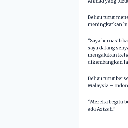
Ahmad yang turut
Beliau turut men
meningkatkan hub
“Saya bernasib 
saya datang seny
mengalukan kehad
dikembangkan lag
Beliau turut ber
Malaysia – Indon
“Mereka begitu b
ada Azizah.”