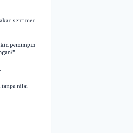
nakan sentimen
gkin pemimpin
ngan?”
.
tanpa nilai