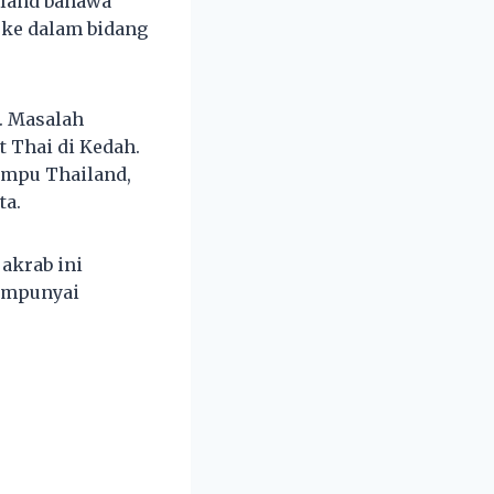
iland bahawa
 ke dalam bidang
. Masalah
t Thai di Kedah.
tumpu Thailand,
ta.
akrab ini
mempunyai