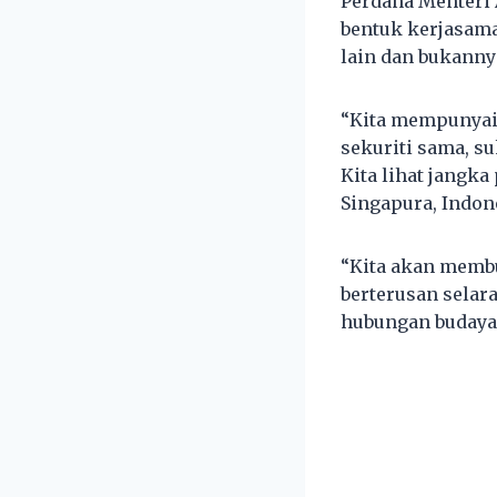
Perdana Menteri
bentuk kerjasama
lain dan bukanny
“Kita mempunyai 
sekuriti sama, s
Kita lihat jangk
Singapura, Indon
“Kita akan membu
berterusan selar
hubungan budaya