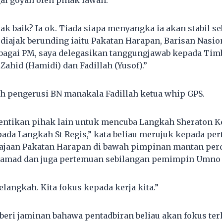
ai goyah oleh pihak lawan.
ak baik? Ia ok. Tiada siapa menyangka ia akan stabil se
iajak berunding iaitu Pakatan Harapan, Barisan Nasi
ebagai PM, saya delegasikan tanggungjawab kepada Tim
ahid (Hamidi) dan Fadillah (Yusof).”
h pengerusi BN manakala Fadillah ketua whip GPS.
entikan pihak lain untuk mencuba Langkah Sheraton Ke
pada Langkah St Regis,” kata beliau merujuk kepada pe
ajaan Pakatan Harapan di bawah pimpinan mantan per
amad dan juga pertemuan sebilangan pemimpin Umno 
langkah. Kita fokus kepada kerja kita.”
beri jaminan bahawa pentadbiran beliau akan fokus ter