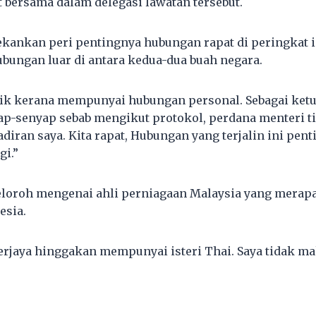
 bersama dalam delegasi lawatan tersebut.
ekankan peri pentingnya hubungan rapat di peringkat 
ungan luar di antara kedua-dua buah negara.
baik kerana mempunyai hubungan personal. Sebagai ke
ap-senyap sebab mengikut protokol, perdana menteri t
iran saya. Kita rapat, Hubungan yang terjalin ini pent
i.”
seloroh mengenai ahli perniagaan Malaysia yang mera
esia.
erjaya hinggakan mempunyai isteri Thai. Saya tidak ma