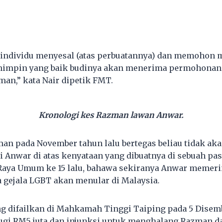
 individu menyesal (atas perbuatannya) dan memohon 
emimpin yang baik budinya akan menerima permohonan 
man,” kata Nair dipetik FMT.
Kronologi kes Razman lawan Anwar.
man pada November tahun lalu bertegas beliau tidak a
i Anwar di atas kenyataan yang dibuatnya di sebuah p
Raya Umum ke 15 lalu, bahawa sekiranya Anwar memeri
gejala LGBT akan menular di Malaysia.
 difailkan di Mahkamah Tinggi Taiping pada 5 Disemb
rugi RM5 juta dan injunksi untuk menghalang Razman 