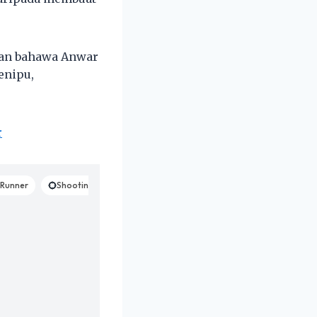
kan bahawa Anwar
enipu,
r