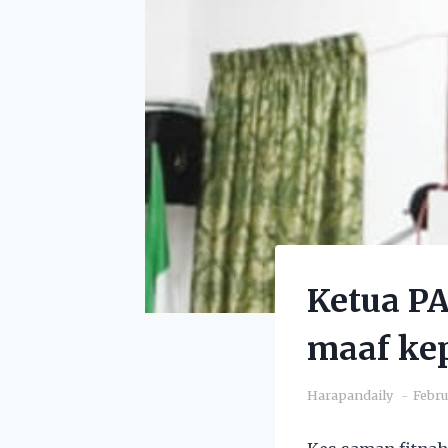
Ketua P
maaf ke
Harapandaily
Febru