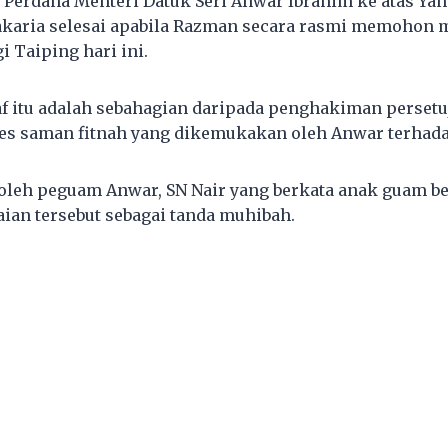
 Perdana Menteri Datuk Seri Anwar Ibrahim ke atas Yan
karia selesai apabila Razman secara rasmi memohon m
Taiping hari ini.
 itu adalah sebahagian daripada penghakiman persetu
es saman fitnah yang dikemukakan oleh Anwar terhad
 oleh peguam Anwar, SN Nair yang berkata anak guam be
ian tersebut sebagai tanda muhibah.