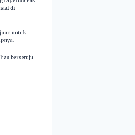
g Dipertua Pas
aaf di
juan untuk
apnya.
liau bersetuju