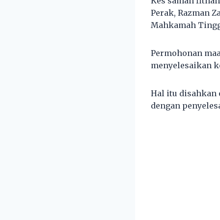
Kes saman fitnah
Perak, Razman Za
Mahkamah Tinggi 
Permohonan maaf
menyelesaikan k
Hal itu disahkan
dengan penyelesa