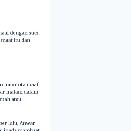
maaf dengan suci
maaf itu dan
kan meminta maaf
asar malam dalam
ntah atau
er lalu, Anwar
daripada membuat