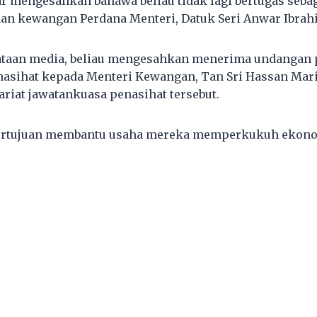
r mengesahkan bahawa beliau tidak lagi bertugas seba
an kewangan Perdana Menteri, Datuk Seri Anwar Ibrah
ataan media, beliau mengesahkan menerima undangan 
nasihat kepada Menteri Kewangan, Tan Sri Hassan Mar
ariat jawatankuasa penasihat tersebut.
ertujuan membantu usaha mereka memperkukuh ekono