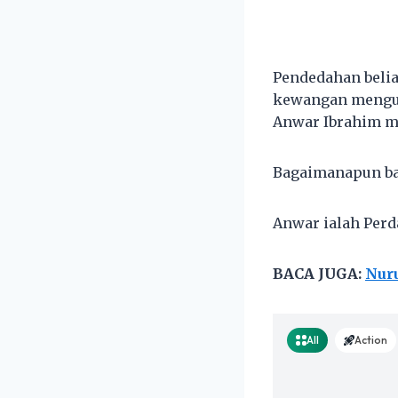
Pendedahan belia
kewangan mengun
Anwar Ibrahim m
Bagaimanapun ba
Anwar ialah Per
BACA JUGA:
Nur