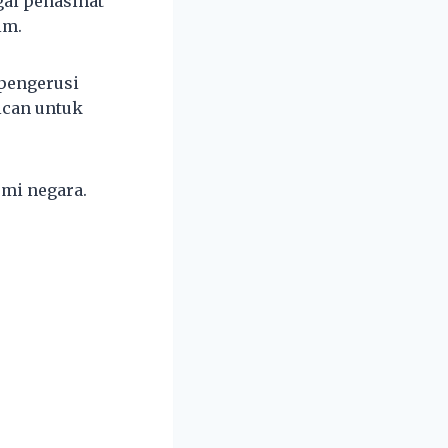
gai penasihat
im.
pengerusi
ican untuk
mi negara.