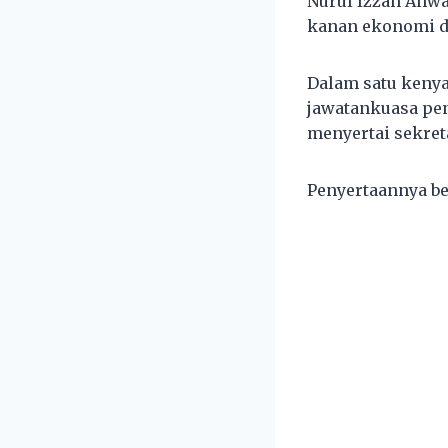
Nurul Izzah Anwa
kanan ekonomi d
Dalam satu keny
jawatankuasa pe
menyertai sekret
Penyertaannya b