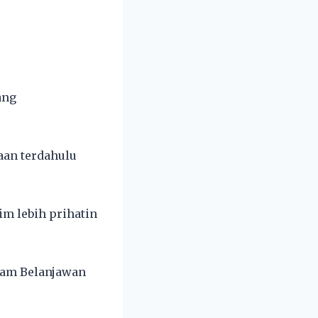
ang
aan terdahulu
m lebih prihatin
alam Belanjawan