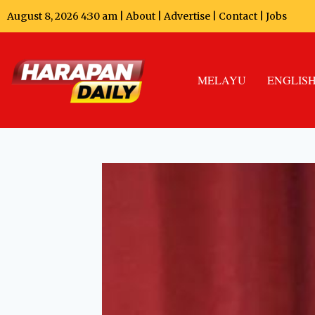
August 8, 2026 4:30 am |
About
|
Advertise
|
Contact
|
Jobs
MELAYU
ENGLIS