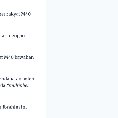
ket rakyat M40
lari dengan
yat M40 bawahan
pendapatan boleh
nda
“multiplier
 Ibrahim ini