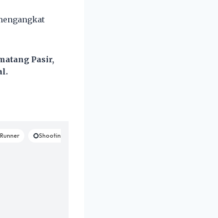
 mengangkat
atang Pasir,
l.