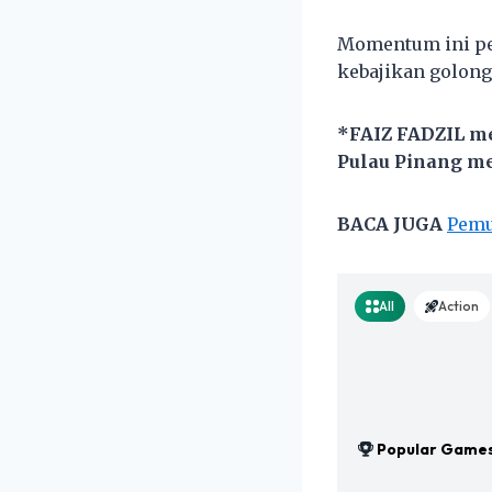
Momentum ini pe
kebajikan golon
*FAIZ FADZIL m
Pulau Pinang m
BACA JUGA
Pemu