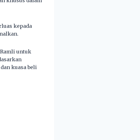
ian khusus dalam
rluas kepada
nalkan.
 Ramli untuk
dasarkan
 dan kuasa beli