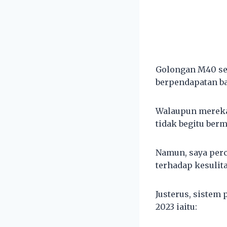
Golongan M40 ser
berpendapatan b
Walaupun mereka 
tidak begitu ber
Namun, saya perc
terhadap kesulit
Justerus, sistem
2023 iaitu: