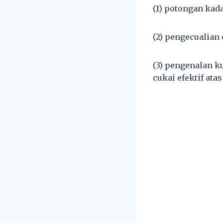
(1) potongan kad
(2) pengecualian 
(3) pengenalan k
cukai efektif at