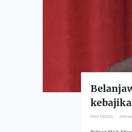
Belanja
kebajik
FAIZ FADZIL
Februa