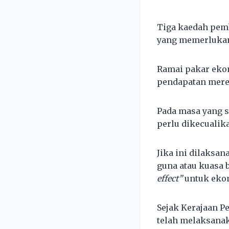
Tiga kaedah pemb
yang memerluka
Ramai pakar ekon
pendapatan mere
Pada masa yang s
perlu dikecualik
Jika ini dilaksa
guna atau kuasa 
effect”
untuk eko
Sejak Kerajaan P
telah melaksana