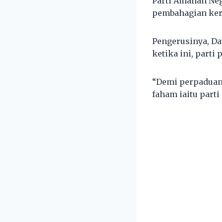
Parti Amanah Ne
pembahagian keru
Pengerusinya, Da
ketika ini, part
“Demi perpaduan 
faham iaitu part