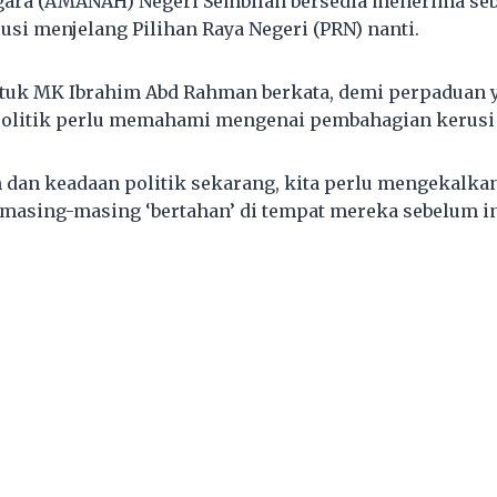
gara (AMANAH) Negeri Sembilan bersedia menerima se
si menjelang Pilihan Raya Negeri (PRN) nanti.
tuk MK Ibrahim Abd Rahman berkata, demi perpaduan y
i politik perlu memahami mengenai pembahagian kerusi
dan keadaan politik sekarang, kita perlu mengekalkan
i masing-masing ‘bertahan’ di tempat mereka sebelum in