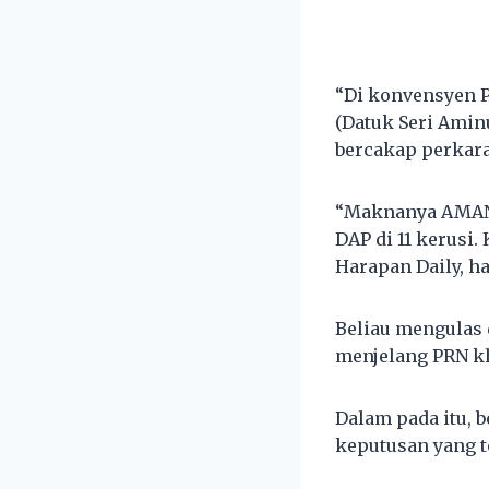
“Di konvensyen P
(Datuk Seri Amin
bercakap perkara
“Maknanya AMANAH
DAP di 11 kerusi.
Harapan Daily, har
Beliau mengulas 
menjelang PRN k
Dalam pada itu, 
keputusan yang te