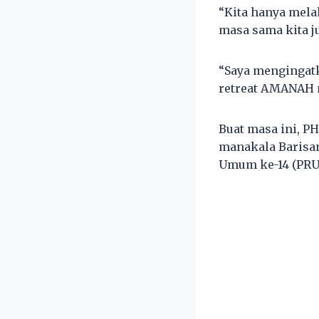
“Kita hanya mela
masa sama kita ju
“Saya mengingat
retreat AMANAH n
Buat masa ini, P
manakala Barisan
Umum ke-14 (PRU1