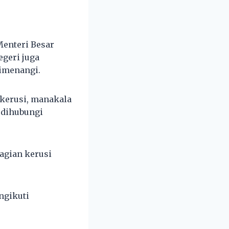
Menteri Besar
egeri juga
dimenangi.
 kerusi, manakala
a dihubungi
agian kerusi
ngikuti