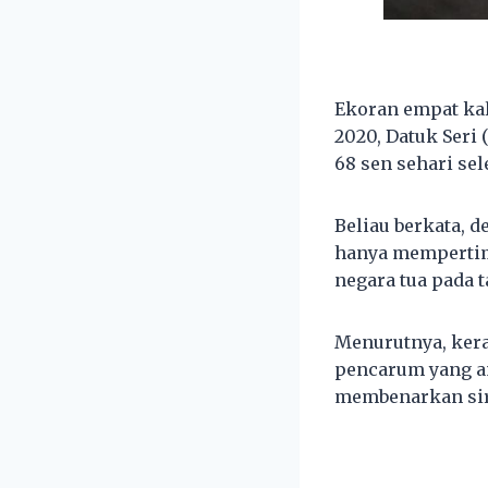
Ekoran empat ka
2020, Datuk Seri
68 sen sehari sel
Beliau berkata, 
hanya mempertim
negara tua pada 
Menurutnya, kera
pencarum yang a
membenarkan sir