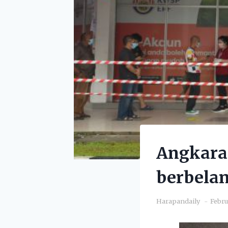
Angkara
berbelan
Harapandaily
Febru