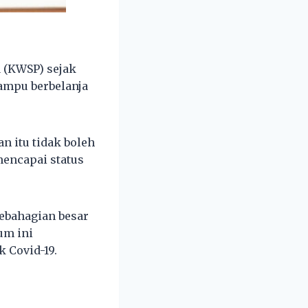
 (KWSP) sejak
ampu berbelanja
n itu tidak boleh
encapai status
ebahagian besar
um ini
 Covid-19.