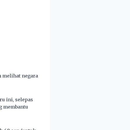
h melihat negara
u ini, selepas
ang membantu