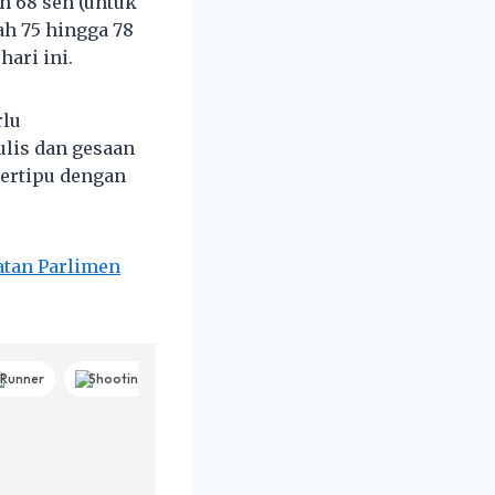
h 68 sen (untuk
ah 75 hingga 78
ari ini.
rlu
lis dan gesaan
tertipu dengan
atan Parlimen