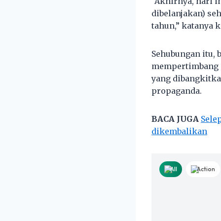
“Akhirnya, hari 
dibelanjakan) se
tahun,” katanya k
Sehubungan itu, b
mempertimbang a
yang dibangkitka
propaganda.
BACA JUGA
Sele
dikembalikan