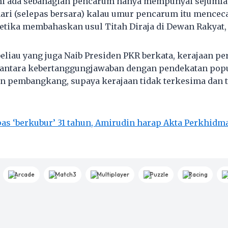
ini ada sebahagian pencarum hanya mempunyai sejumla
hari (selepas bersara) kalau umur pencarum itu mencec
etika membahaskan usul Titah Diraja di Dewan Rakyat, h
eliau yang juga Naib Presiden PKR berkata, kerajaan pe
ntara kebertanggungjawaban dengan pendekatan popu
n pembangkang, supaya kerajaan tidak terkesima dan 
pas ‘berkubur’ 31 tahun, Amirudin harap Akta Perkhidm