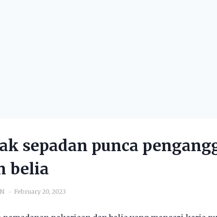
idak sepadan punca pengang
 belia
IN
February 20, 2023