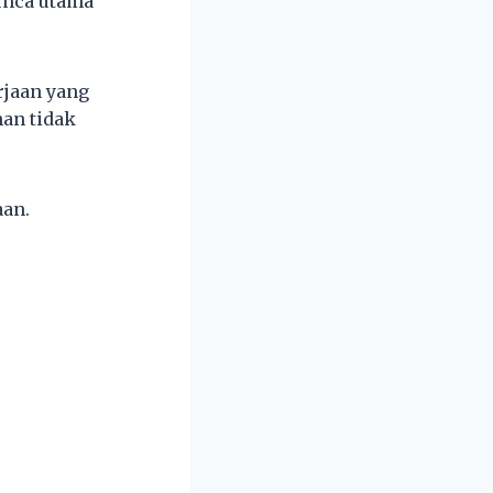
unca utama
rjaan yang
han tidak
aan.