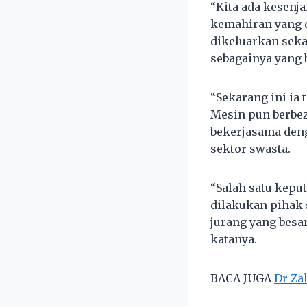
“Kita ada kesenj
kemahiran yang d
dikeluarkan seka
sebagainya yang 
“Sekarang ini ia
Mesin pun berbez
bekerjasama deng
sektor swasta.
“Salah satu kepu
dilakukan pihak 
jurang yang besar
katanya.
BACA JUGA
Dr Za