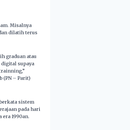
ram. Misalnya
n dilatih terus
ih graduan atau
digital supaya
trainning,”
 (PN – Parit)
 berkata sistem
erajaan pada hari
 era 1990an.