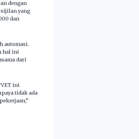
ukan dengan
sijilan yang
2000 dan
ah automasi.
hal ini
asama dari
TVET ini
upaya tidak ada
pekerjaan,”