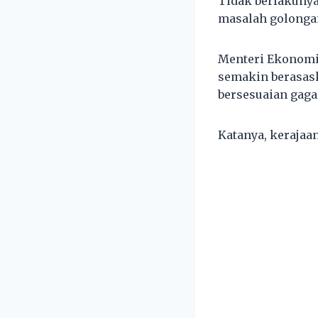
Tidak berlakunya
masalah golonga
Menteri Ekonomi,
semakin berasask
bersesuaian gaga
Katanya, kerajaa