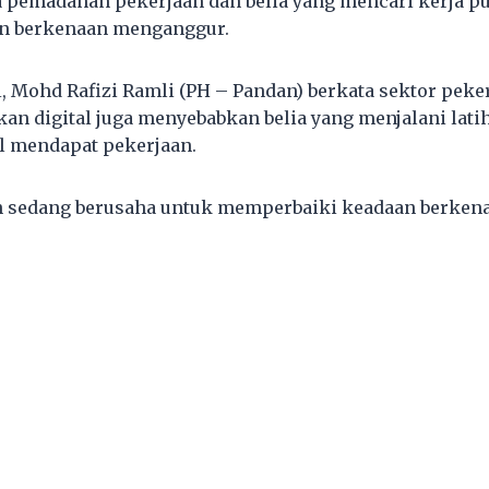
 pemadanan pekerjaan dan belia yang mencari kerja p
n berkenaan menganggur.
 Mohd Rafizi Ramli (PH – Pandan) berkata sektor peke
an digital juga menyebabkan belia yang menjalani lati
l mendapat pekerjaan.
n sedang berusaha untuk memperbaiki keadaan berken