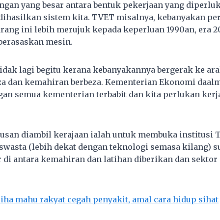
angan yang besar antara bentuk pekerjaan yang diperl
ihasilkan sistem kita. TVET misalnya, kebanyakan per
rang ini lebih merujuk kepada keperluan 1990an, era 
berasaskan mesin.
 tidak lagi begitu kerana kebanyakannya bergerak ke ar
a dan kemahiran berbeza. Kementerian Ekonomi daalm 
an semua kementerian terbabit dan kita perlukan kerj
tusan diambil kerajaan ialah untuk membuka institusi 
swasta (lebih dekat dengan teknologi semasa kilang) s
 di antara kemahiran dan latihan diberikan dan sektor 
liha mahu rakyat cegah penyakit, amal cara hidup sihat