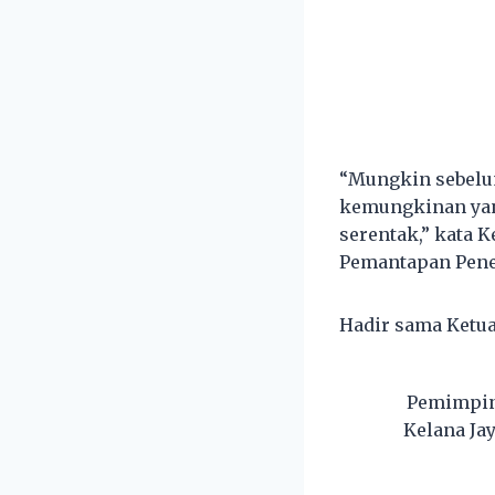
“Mungkin sebelum
kemungkinan yan
serentak,” kata
Pemantapan Pener
Hadir sama Ketua
Pemimpin
Kelana Ja