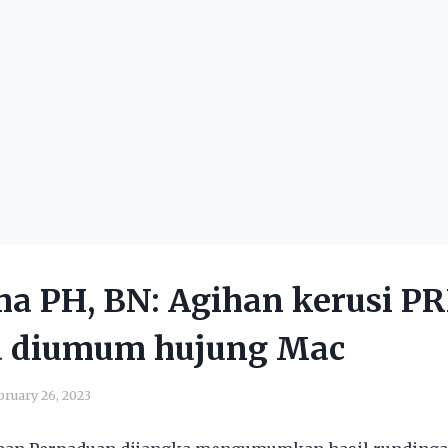
a PH, BN: Agihan kerusi P
a diumum hujung Mac
bruary 26, 2023