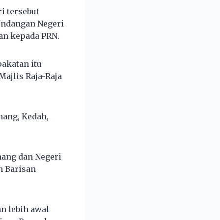
i tersebut
ndangan Negeri
an kepada PRN.
pakatan itu
ajlis Raja-Raja
inang, Kedah,
nang dan Negeri
n Barisan
n lebih awal