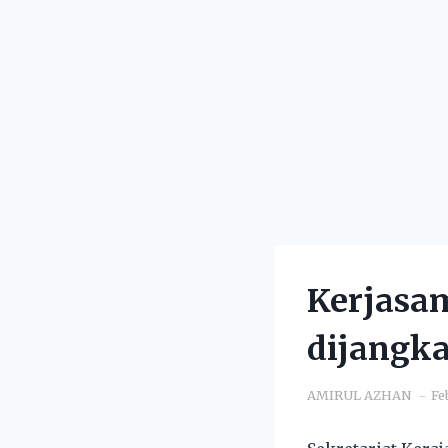
Kerjasam
dijangk
AMIRUL AZHAN
Fe