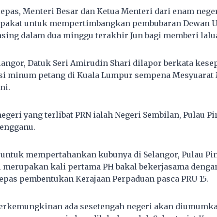
lepas, Menteri Besar dan Ketua Menteri dari enam neger
epakat untuk mempertimbangkan pembubaran Dewan U
ing dalam dua minggu terakhir Jun bagi memberi lalu
langor, Datuk Seri Amirudin Shari dilapor berkata kese
esi minum petang di Kuala Lumpur sempena Mesyuarat M
ni.
negeri yang terlibat PRN ialah Negeri Sembilan, Pulau P
rengganu.
untuk mempertahankan kubunya di Selangor, Pulau Pi
i merupakan kali pertama PH bakal bekerjasama denga
lepas pembentukan Kerajaan Perpaduan pasca PRU-15.
erkemungkinan ada sesetengah negeri akan diumumka