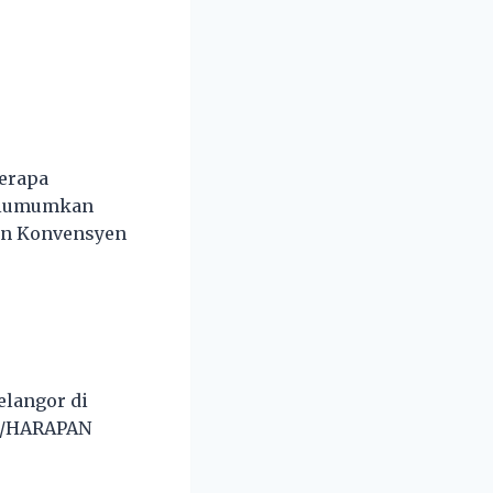
berapa
 diumumkan
an Konvensyen
langor di
EH/HARAPAN