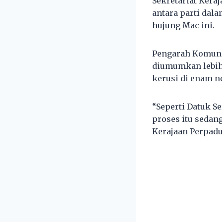
Sekretariat Ker
antara parti dal
hujung Mac ini.
Pengarah Komunik
diumumkan lebih
kerusi di enam n
“Seperti Datuk Se
proses itu sedan
Kerajaan Perpadu