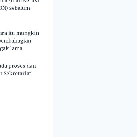
n agihan kerusi
PRN) sebelum
ara itu mungkin
 pembahagian
gak lama.
 ada proses dan
h Sekretariat