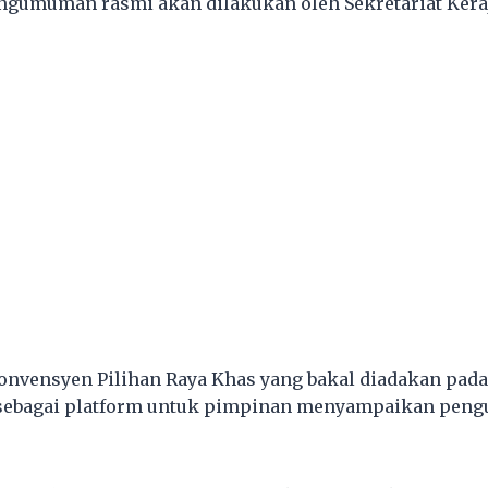
ngumuman rasmi akan dilakukan oleh Sekretariat Kera
nvensyen Pilihan Raya Khas yang bakal diadakan pada
sebagai platform untuk pimpinan menyampaikan pen