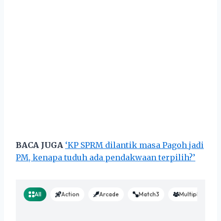
BACA JUGA
‘KP SPRM dilantik masa Pagoh jadi
PM, kenapa tuduh ada pendakwaan terpilih?’