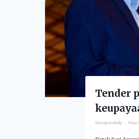
Tender p
keupayaa
Harapandaily
March