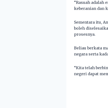
“Rasuah adalah e
keberanian dan k
Sementara itu, 
boleh diselesai
prosesnya.
Beliau berkata m
negara serta kad
“Kita telah berb
negeri dapat me