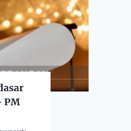
dasar
 – PM