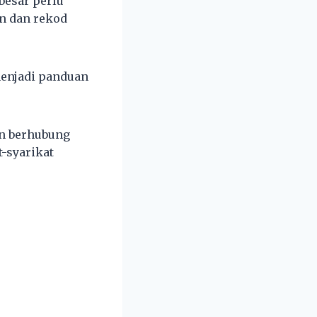
besar perlu
n dan rekod
menjadi panduan
n berhubung
t-syarikat