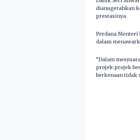
Datuk Seri Anwar
dianugerahkan k
prestasinya.
Perdana Menteri 
dalam menawarkan
“Dalam mesyuara
projek-projek be
berkenaan tidak 