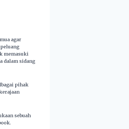
emua agar
 peluang
ak memasuki
ya dalam sidang
lbagai pihak
kerajaan
ukaan sebuah
book.