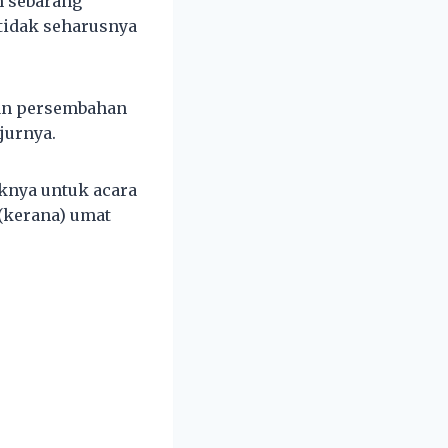
 sebarang
 tidak seharusnya
gan persembahan
jurnya.
knya untuk acara
(kerana) umat