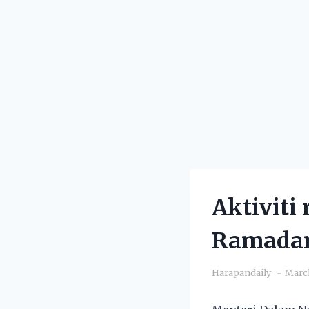
Aktiviti
Ramadan
Harapandaily
March