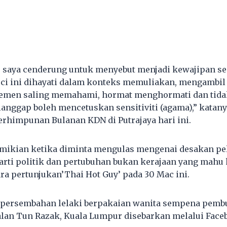
, saya cenderung untuk menyebut menjadi kewajipan s
uci ini dihayati dalam konteks memuliakan, mengambil
emen saling memahami, hormat menghormati dan tid
dianggap boleh mencetuskan sensitiviti (agama),” katan
erhimpunan Bulanan KDN di Putrajaya hari ini.
emikian ketika diminta mengulas mengenai desakan pe
arti politik dan pertubuhan bukan kerajaan yang mahu 
a pertunjukan’Thai Hot Guy’ pada 30 Mac ini.
 persembahan lelaki berpakaian wanita sempena pemb
alan Tun Razak, Kuala Lumpur disebarkan melalui Face