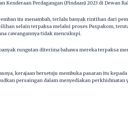
n Kenderaan Perdagangan (Pindaan) 2023 di Dewan Ra
remban itu menambah, terlalu banyak rintihan dari p
 pilihan selain terpaksa melalui proses Puspakom, teru
ana cawangannya tidak mencukupi.
 banyak rungutan diterima bahawa mereka terpaksa me
jelasnya, kerajaan bersetuju membuka pasaran itu kepad
udkan persaingan dalam menyediakan perkhidmatan yan