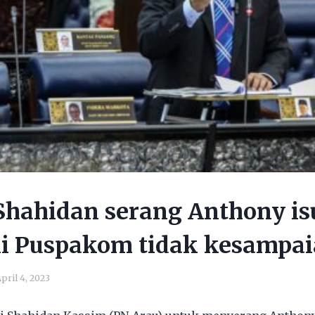
Shahidan serang Anthony is
i Puspakom tidak kesampa
pril 4, 2023