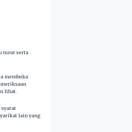
turut serta
kita membuka
pemeriksaan
n lihat.
 syarat
arikat lain yang