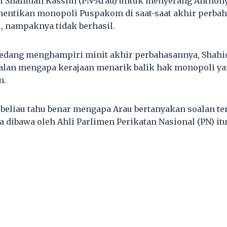
ri Shahidan Kassim (PN-Arau) untuk menyerang Anthon
entikan monopoli Puspakom di saat-saat akhir perbah
, nampaknya tidak berhasil.
edang menghampiri minit akhir perbahasannya, Shahid
lan mengapa kerajaan menarik balik hak monopoli ya
m.
 beliau tahu benar mengapa Arau bertanyakan soalan te
 dibawa oleh Ahli Parlimen Perikatan Nasional (PN) itu