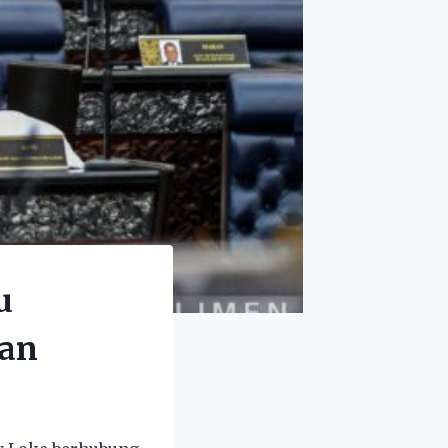
u
ian