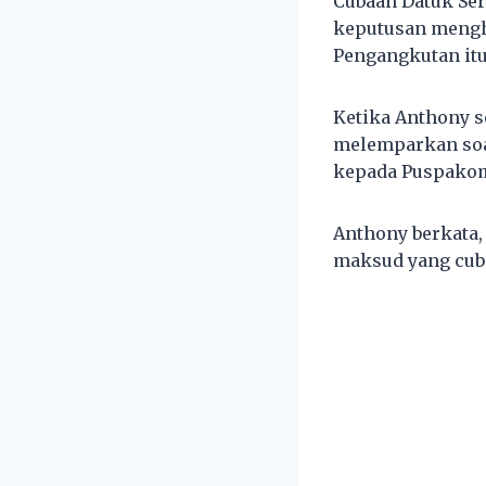
Cubaan Datuk Se
keputusan mengh
Pengangkutan itu
Ketika Anthony s
melemparkan soa
kepada Puspako
Anthony berkata,
maksud yang cuba