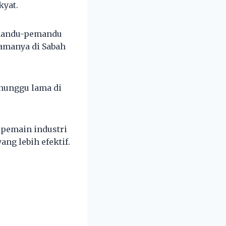
kyat.
emandu-pemandu
tamanya di Sabah
nunggu lama di
a pemain industri
g lebih efektif.