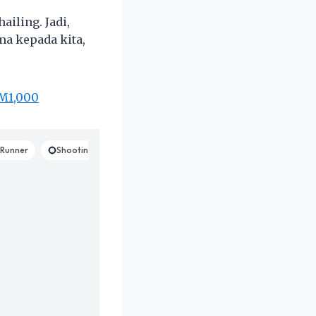
iling. Jadi,
ma kepada kita,
RM1,000