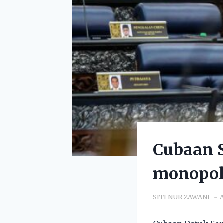
Cubaan 
monopol
SITI NUR ZAWANI
A