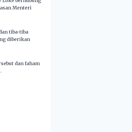
y Loke berhubung
asan Menteri
an tiba-tiba
ng diberikan
rsebut dan faham
.