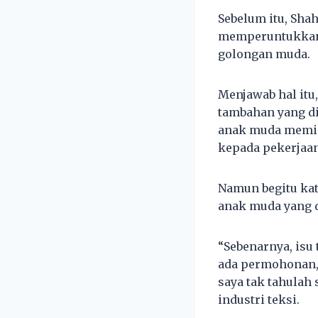
Sebelum itu, Sh
memperuntukkan 
golongan muda.
Menjawab hal itu
tambahan yang d
anak muda memin
kepada pekerjaan
Namun begitu ka
anak muda yang d
“Sebenarnya, isu
ada permohonan, h
saya tak tahulah
industri teksi.