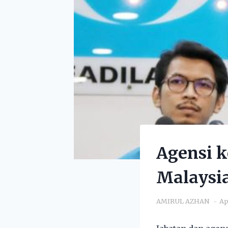
Agensi k
Malaysi
AMIRUL AZHAN
Ap