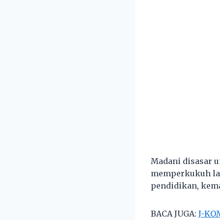
Madani disasar u
memperkukuh lap
pendidikan, kema
BACA JUGA:
J-KOM