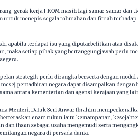
karang, gerak kerja J-KOM masih lagi samar-samar dan t
untuk menepis segala tohmahan dan fitnah terhadap 
, apabila terdapat isu yang diputarbelitkan atau disala
an, maka setiap pihak yang bertanggungjawab perlu m
segera.
pelan strategik perlu dirangka berserta dengan modul
 mesej pentadbiran negara dapat disampaikan dengan 
sama antara kementerian dan agensi kerajaan yang lai
dana Menteri, Datuk Seri Anwar Ibrahim memperkenalk
berteraskan enam rukun iaitu kemampanan, kesejahtera
an dan ihsan sebagai usaha mengemudi serta mengang
emilangan negara di persada dunia.