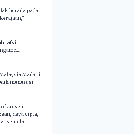
idak berada pada
kerajaan,”
h tafsir
engambil
 Malaysia Madani
baik menerusi
n.
an konsep
an, daya cipta,
kat semula