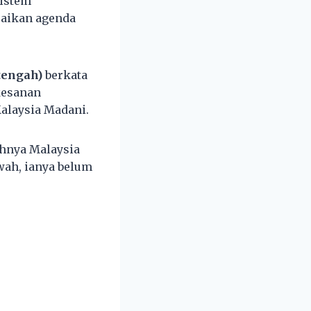
sistem
aikan agenda
tengah)
berkata
kesanan
alaysia Madani.
ohnya Malaysia
awah, ianya belum