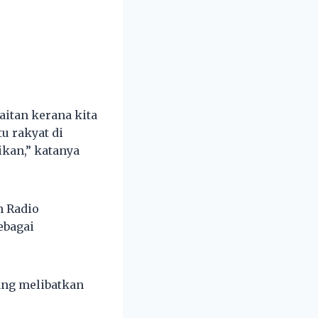
aitan kerana kita
u rakyat di
kan,” katanya
h Radio
ebagai
ang melibatkan