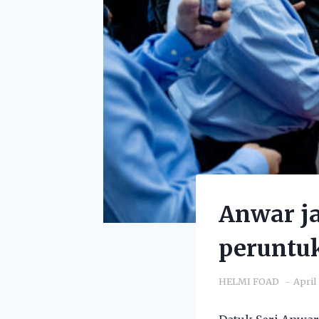
Anwar ja
peruntu
HELMI FOAD
April 