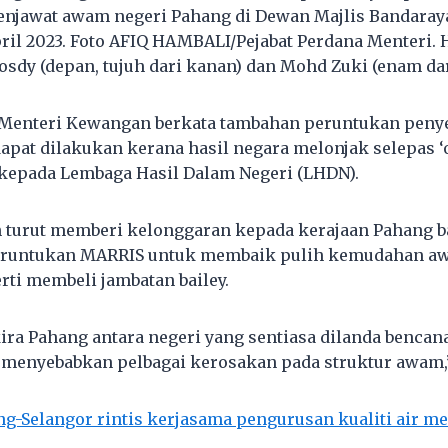
enjawat awam negeri Pahang di Dewan Majlis Bandaray
pril 2023. Foto AFIQ HAMBALI/Pejabat Perdana Menteri. 
sdy (depan, tujuh dari kanan) dan Mohd Zuki (enam dar
 Menteri Kewangan berkata tambahan peruntukan penye
dapat dilakukan kerana hasil negara melonjak selepas ‘
kepada Lembaga Hasil Dalam Negeri (LHDN).
n turut memberi kelonggaran kepada kerajaan Pahang b
runtukan MARRIS untuk membaik pulih kemudahan aw
erti membeli jambatan bailey.
ira Pahang antara negeri yang sentiasa dilanda bencana
 menyebabkan pelbagai kerosakan pada struktur awam,
g-Selangor rintis kerjasama pengurusan kualiti air m