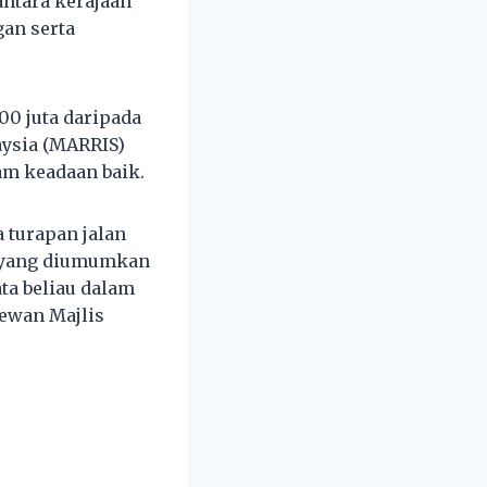
ntara kerajaan
an serta
00 juta daripada
aysia (MARRIS)
am keadaan baik.
 turapan jalan
a yang diumumkan
ta beliau dalam
ewan Majlis