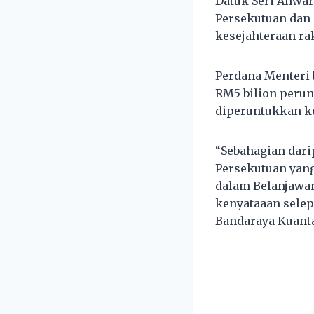
Datuk Seri Anwar
Persekutuan dan 
kesejahteraan rak
Perdana Menteri 
RM5 bilion perun
diperuntukkan ke
“Sebahagian dari
Persekutuan yan
dalam Belanjawan
kenyataaan sele
Bandaraya Kuant