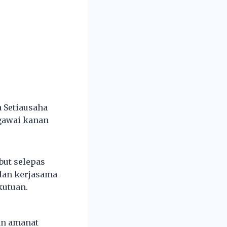
a Setiausaha
egawai kanan
but selepas
ulan kerjasama
kutuan.
an amanat