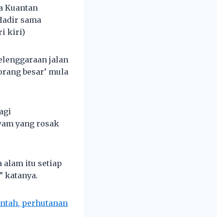
a Kuantan
Hadir sama
i kiri)
lenggaraan jalan
orang besar’ mula
agi
am yang rosak
 alam itu setiap
” katanya.
entah, perhutanan