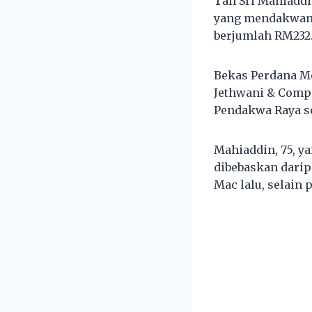
Tan Sri Mahiadd
yang mendakwany
berjumlah RM232.5
Bekas Perdana Me
Jethwani & Comp
Pendakwa Raya s
Mahiaddin, 75, y
dibebaskan dari
Mac lalu, selain