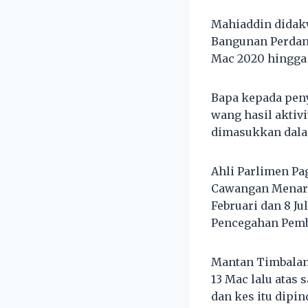
Mahiaddin didakw
Bangunan Perdana
Mac 2020 hingga 
Bapa kepada peny
wang hasil aktiv
dimasukkan dala
Ahli Parlimen Pa
Cawangan Menara K
Februari dan 8 J
Pencegahan Pembi
Mantan Timbalan
13 Mac lalu atas
dan kes itu dip