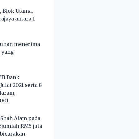
, Blok Utama,
ajaya antara 1
uduhan menerima
y yang
IMB Bank
ulai 2021 serta 8
Haram,
001.
 Shah Alam pada
erjumlah RM5 juta
ibicarakan