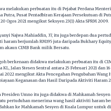
a melakukan perbuatan itu di Pejabat Perdana Menteri
 Putra, Pusat Pentadbiran Kerajaan Persekutuan di Putr
20 Ogos 2021 mengikut Seksyen 23(1) Akta SPRM 2009.
anyi Najwa Mahiaddin, 37, itu juga berdepan dua pert
iti haram berjumlah RM195 juta daripada Bukhary Equit
m akaun CIMB Bank milik Bersatu.
goh berkenaan didakwa melakukan perbuatan itu di C
L, Jalan Stesen Sentral antara 25 Februari 2021 dan 16 J
ulai 2022 mengikut Akta Pencegahan Pengubahan Wang 
ayaan Keganasan dan Hasil Daripada Aktiviti Haram 2
 Presiden Umno itu juga didakwa di Mahkamah Sesyen
 satu pertuduhan menerima wang hasil aktiviti haram b
indahkan ke Mahkamah Sesyen di Kuala Lumpur untuk d