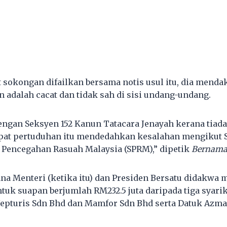
t sokongan difailkan bersama notis usul itu, dia mend
 adalah cacat dan tidak sah di sisi undang-undang.
engan Seksyen 152 Kanun Tatacara Jenayah kerana tiad
pat pertuduhan itu mendedahkan kesalahan mengikut S
 Pencegahan Rasuah Malaysia (SPRM),” dipetik
Bernama
ana Menteri (ketika itu) dan Presiden Bersatu didakw
uk suapan berjumlah RM232.5 juta daripada tiga syarik
Nepturis Sdn Bhd dan Mamfor Sdn Bhd serta Datuk Azma