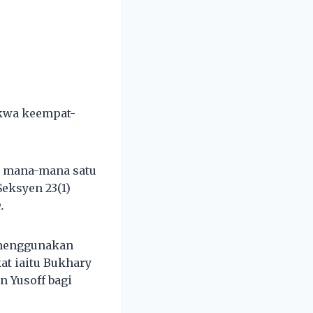
akwa keempat-
a mana-mana satu
eksyen 23(1)
.
a menggunakan
at iaitu Bukhary
n Yusoff bagi