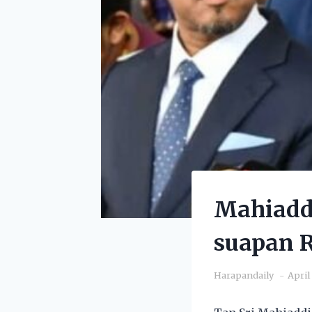
Mahiadd
suapan 
Harapandaily
April