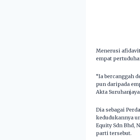
Menerusi afidavi
empat pertuduhan
“Ia bercanggah d
pun daripada em
Akta Suruhanjaya
Dia sebagai Perd
kedudukannya unt
Equity Sdn Bhd, 
parti tersebut.