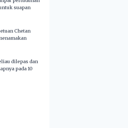
empat pertuduhan
untuk suapan
Tetuan Chetan
 menamakan
liau dilepas dan
apnya pada 10