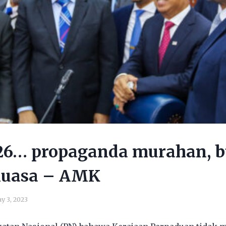
26… propaganda murahan, b
uasa – AMK
y 3, 2023