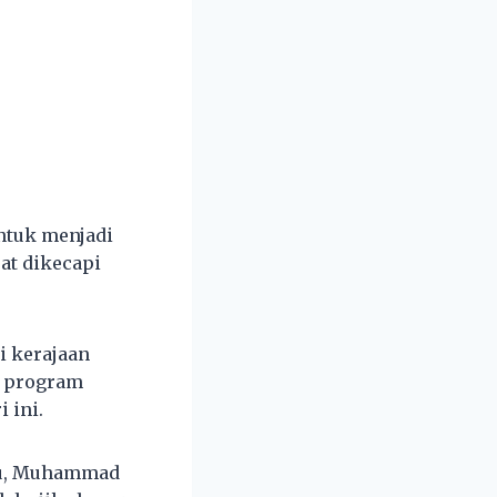
ntuk menjadi
at dikecapi
i kerajaan
p program
 ini.
atu, Muhammad