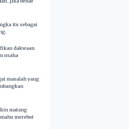
dah…jika benar
gka itu sebagai
ng.
afikan dakwaan
am usaha
agai masalah yang
umbangkan
akin matang
g mahu merebut