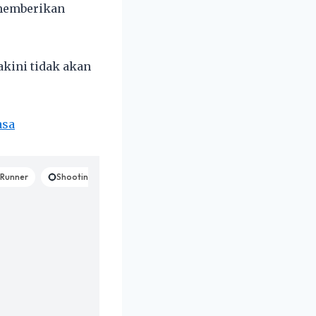
 memberikan
akini tidak akan
asa