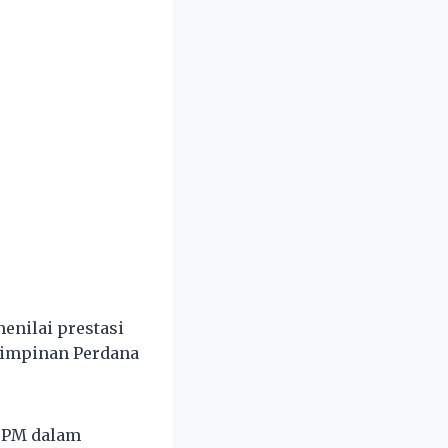
enilai prestasi
pimpinan Perdana
n PM dalam