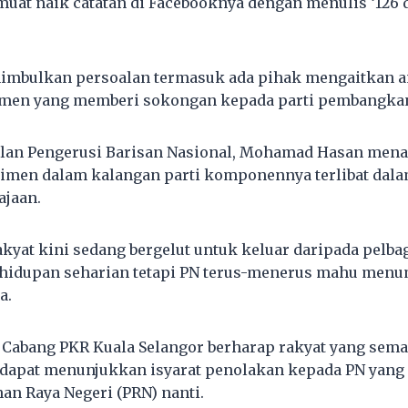
uat naik catatan di Facebooknya dengan menulis ‘126 
imbulkan persoalan termasuk ada pihak mengaitkan an
limen yang memberi sokongan kepada parti pembangka
lan Pengerusi Barisan Nasional, Mohamad Hasan men
rlimen dalam kalangan parti komponennya terlibat dal
ajaan.
akyat kini sedang bergelut untuk keluar daripada pelb
idupan seharian tetapi PN terus-menerus mahu men
a.
a Cabang PKR Kuala Selangor berharap rakyat yang sem
k dapat menunjukkan isyarat penolakan kepada PN yan
han Raya Negeri (PRN) nanti.