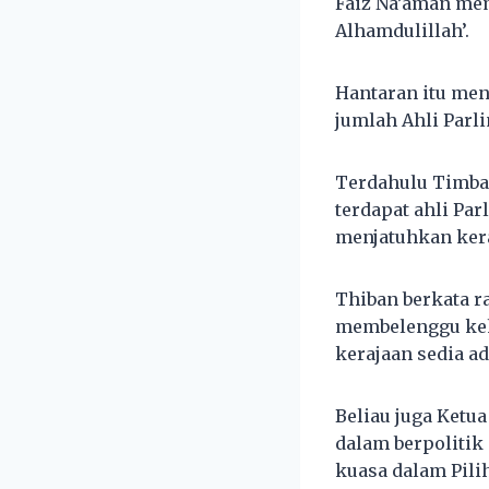
Faiz Na’aman mem
Alhamdulillah’.
Hantaran itu men
jumlah Ahli Par
Terdahulu Timba
terdapat ahli Pa
menjatuhkan ker
Thiban berkata r
membelenggu keh
kerajaan sedia ad
Beliau juga Ketu
dalam berpoliti
kuasa dalam Pili