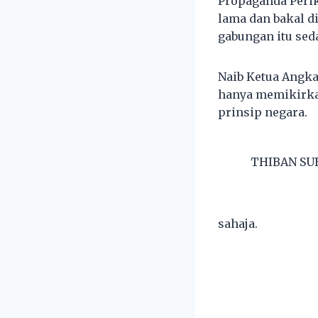
Propaganda Peri
lama dan bakal d
gabungan itu sed
Naib Ketua Angk
hanya memikirka
prinsip negara.
THIBAN S
sahaja.