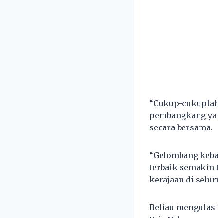
“Cukup-cukuplah 
pembangkang yan
secara bersama.
“Gelombang keba
terbaik semakin 
kerajaan di selur
Beliau mengulas