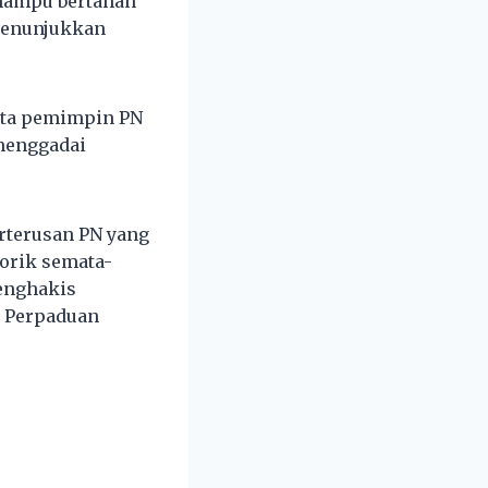
 mampu bertahan
 menunjukkan
ata pemimpin PN
menggadai
rterusan PN yang
torik semata-
enghakis
n Perpaduan