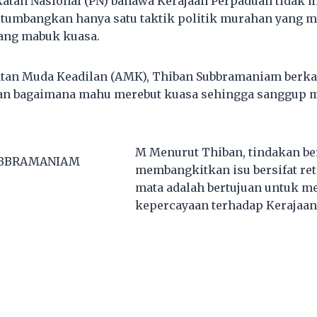
katan Nasional (PN) bahawa Kerajaan Perpaduan tidak
itumbangkan hanya satu taktik politik murahan yang
ang mabuk kuasa.
atan Muda Keadilan (AMK), Thiban Subbramaniam berk
n bagaimana mahu merebut kuasa sehingga sanggup 
M Menurut Thiban, tindakan be
UBBRAMANIAM
membangkitkan isu bersifat re
mata adalah bertujuan untuk m
kepercayaan terhadap Kerajaa