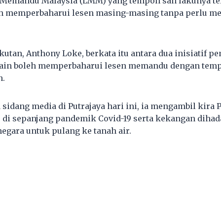
Memandu Malaysia (LMM) yang tempoh sah lakunya tel
eh memperbaharui lesen masing-masing tanpa perlu me
utan, Anthony Loke, berkata itu antara dua inisiatif
lain boleh memperbaharui lesen memandu dengan te
n.
sidang media di Putrajaya hari ini, ia mengambil kira
 di sepanjang pandemik Covid-19 serta kekangan dihad
negara untuk pulang ke tanah air.