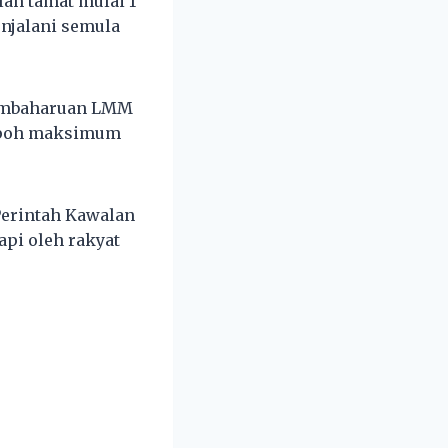
ah tamat mulai 1
njalani semula
 pembaharuan LMM
mpoh maksimum
 Perintah Kawalan
api oleh rakyat