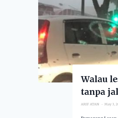
Walau le
tanpa ja
ARIF ATAN
May 3, 