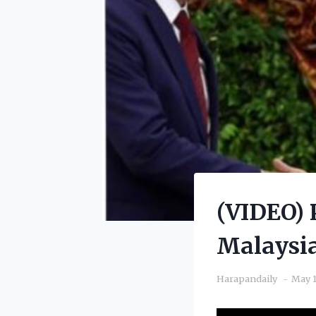
(VIDEO)
Malaysi
Harapandaily
May 1