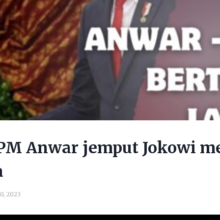
 PM Anwar jemput Jokowi m
a
0, 2023