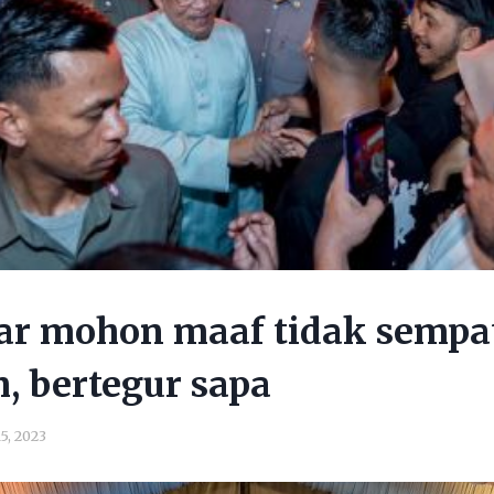
r mohon maaf tidak sempa
, bertegur sapa
5, 2023