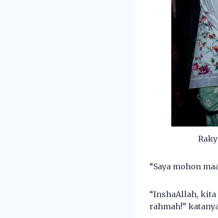
Raky
“Saya mohon maaf
“InshaAllah, kita
rahmah!” katany