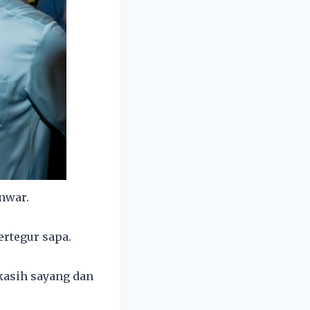
nwar.
ertegur sapa.
 kasih sayang dan