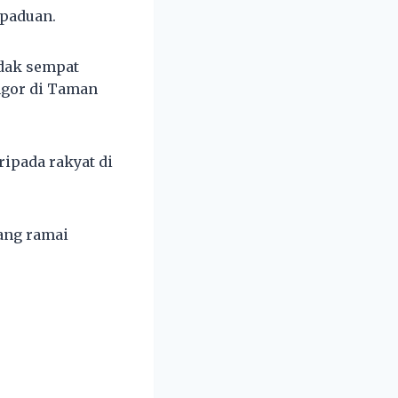
paduan.
idak sempat
ngor di Taman
ipada rakyat di
ang ramai