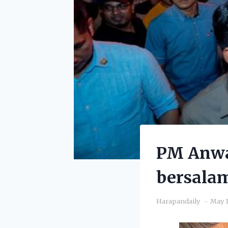
PM Anwa
bersalam
Harapandaily
May 1