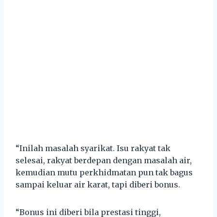
“Inilah masalah syarikat. Isu rakyat tak
selesai, rakyat berdepan dengan masalah air,
kemudian mutu perkhidmatan pun tak bagus
sampai keluar air karat, tapi diberi bonus.
“Bonus ini diberi bila prestasi tinggi,