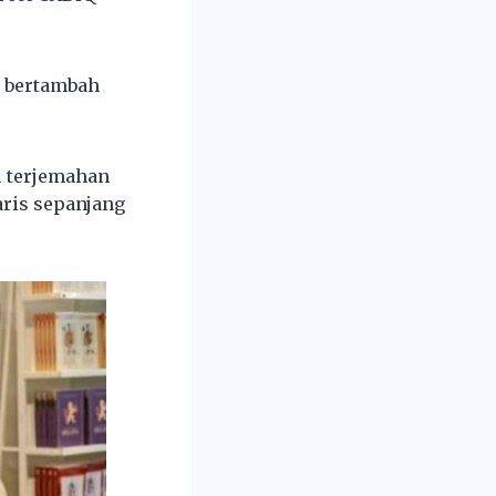
 bertambah
u terjemahan
aris sepanjang