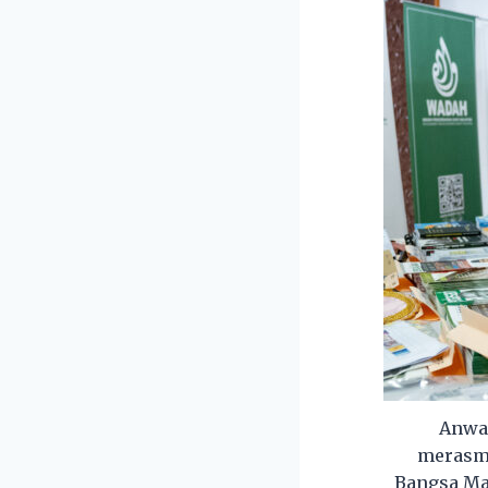
Anwar
merasmi
Bangsa Ma