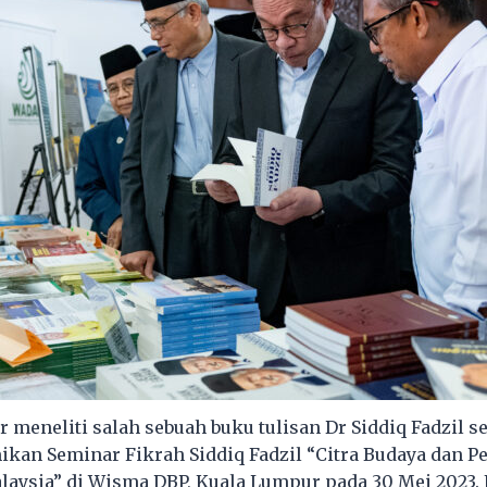
 meneliti salah sebuah buku tulisan Dr Siddiq Fadzil s
kan Seminar Fikrah Siddiq Fadzil “Citra Budaya dan P
laysia” di Wisma DBP, Kuala Lumpur pada 30 Mei 2023. 