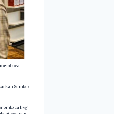
a membaca
sarkan Sumber
 membaca bagi
buat sesuatu