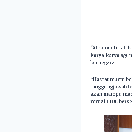
“Alhamdulillah k
karya-karya agun
bernegara.
“Hasrat murni be
tanggungjawab b
akan mampu meng
reruai IBDE bers