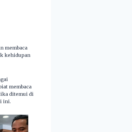
dan membaca
uk kehidupan
agai
biat membaca
ika ditemui di
 ini.