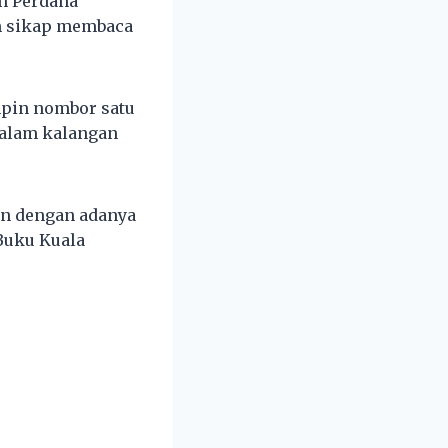
an Perdana
m sikap membaca
mpin nombor satu
dalam kalangan
n dengan adanya
Buku Kuala