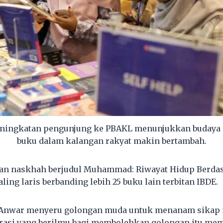
ningkatan pengunjung ke PBAKL menunjukkan buday
buku dalam kalangan rakyat makin bertambah.
kan naskhah berjudul Muhammad: Riwayat Hidup Berda
ling laris berbanding lebih 25 buku lain terbitan IBDE.
u, Anwar menyeru golongan muda untuk menanam sikap
rasi yang berilmu bagi membolehkan golongan itu mem