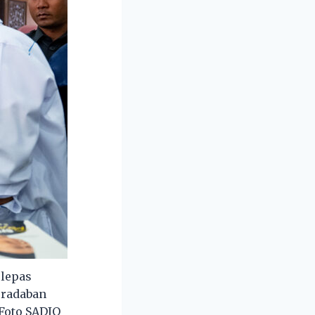
elepas
eradaban
Foto SADIQ