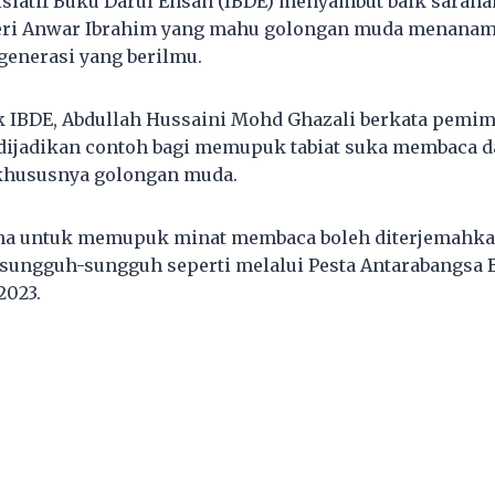
nisiatif Buku Darul Ehsan (IBDE) menyambut baik saran
Seri Anwar Ibrahim yang mahu golongan muda menana
generasi yang berilmu.
k IBDE, Abdullah Hussaini Mohd Ghazali berkata pemi
 dijadikan contoh bagi memupuk tabiat suka membaca 
 khususnya golongan muda.
ha untuk memupuk minat membaca boleh diterjemahka
sungguh-sungguh seperti melalui Pesta Antarabangsa 
2023.