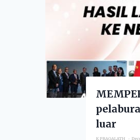
MEMPERI
pelabura
luar
K PRAGALATH
Dec