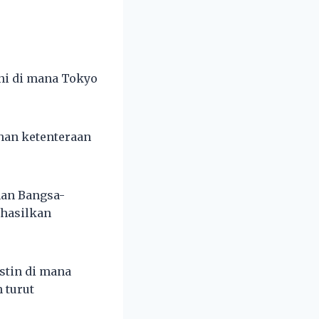
ini di mana Tokyo
ehan ketenteraan
han Bangsa-
ghasilkan
stin di mana
 turut