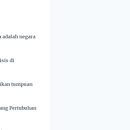
a adalah negara
sis di
rikan tumpuan
dang Pertubuhan