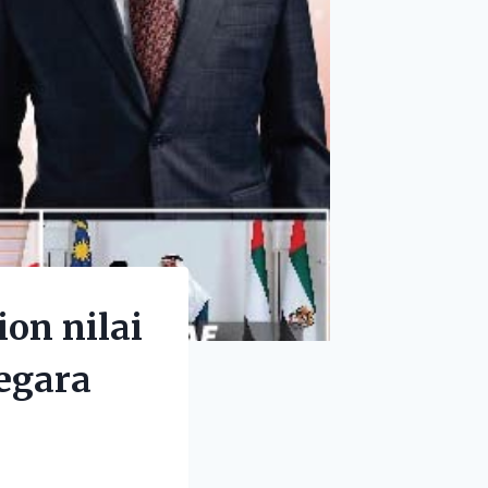
on nilai
egara