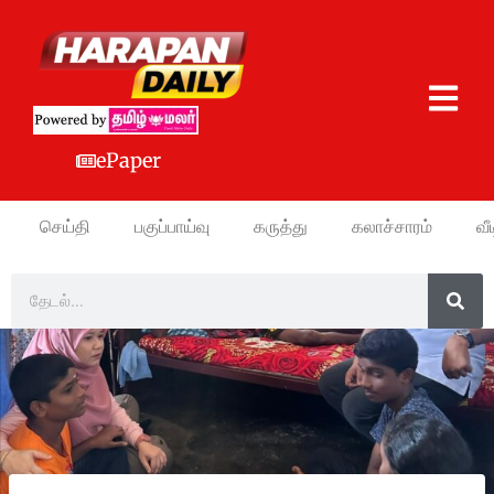
ePaper
செய்தி
பகுப்பாய்வு
கருத்து
கலாச்சாரம்
வீ