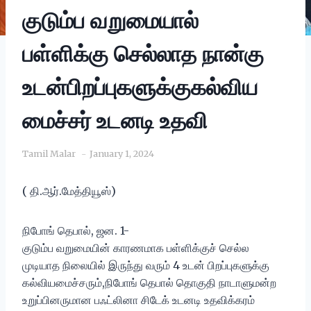
குடும்ப வறுமையால்
பள்ளிக்கு செல்லாத நான்கு
உடன்பிறப்புகளுக்குகல்விய
மைச்சர் உடனடி உதவி
Tamil Malar
January 1, 2024
( தி.ஆர்.மேத்தியூஸ்)
நிபோங் தெபால், ஜன. 1-
குடும்ப வறுமையின் காரணமாக பள்ளிக்குச் செல்ல
முடியாத நிலையில் இருந்து வரும் 4 உடன் பிறப்புகளுக்கு
கல்வியமைச்சரும்,நிபோங் தெபால் தொகுதி நாடாளுமன்ற
உறுப்பினருமான பஃட்லினா சிடேக் உடனடி உதவிக்கரம்