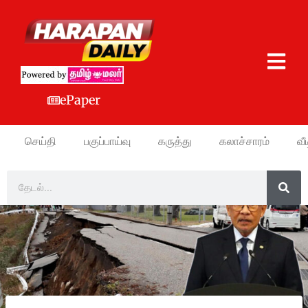
ePaper
செய்தி
பகுப்பாய்வு
கருத்து
கலாச்சாரம்
வீ