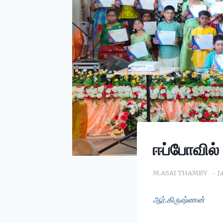
ஈப்போவில் 
M.ASAI THAMBY
J
ஆர்.கிருஷ்ணன்