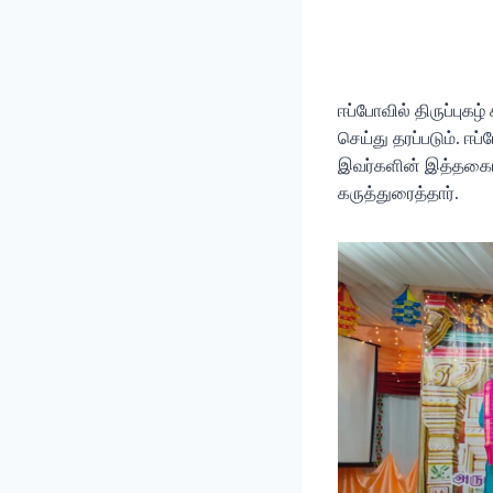
ஈப்போவில் திருப்புகழ
செய்து தரப்படும். ஈ
இவர்களின் இத்தகைய
கருத்துரைத்தார்.