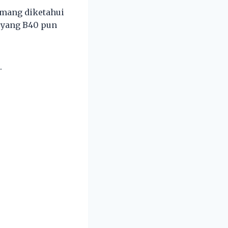
emang diketahui
a yang B40 pun
.