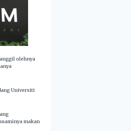
anggil olehnya
hanya
dang Universiti
dang
g suaminya makan