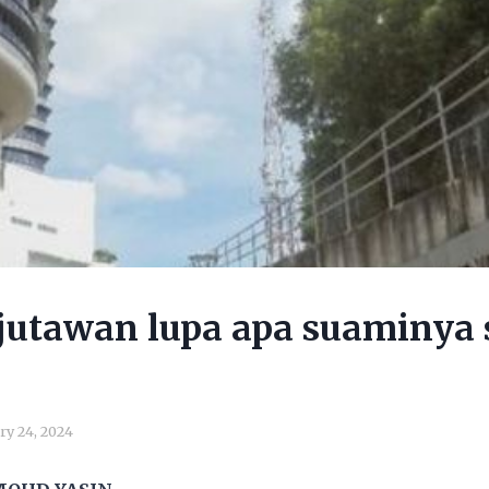
si jutawan lupa apa suaminya
ry 24, 2024