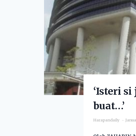
‘Isteri 
buat…’
Harapandaily
Janua