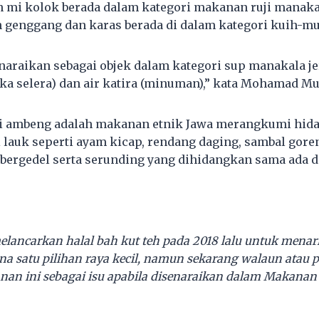
 mi kolok berada dalam kategori makanan ruji manaka
h genggang dan karas berada di dalam kategori kuih-mu
enaraikan sebagai objek dalam kategori sup manakala j
 selera) dan air katira (minuman),” kata Mohamad Mu
si ambeng adalah makanan etnik Jawa merangkumi hida
 lauk seperti ayam kicap, rendang daging, sambal goren
 bergedel serta serunding yang dihidangkan sama ada d
.
elancarkan halal bah kut teh pada 2018 lalu untuk mena
na satu pilihan raya kecil, namun sekarang walaun atau
an ini sebagai isu apabila disenaraikan dalam Makanan