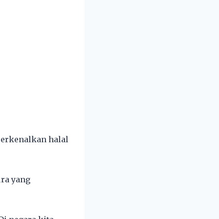
perkenalkan halal
ura yang