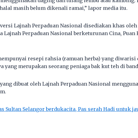
 menggunakan daging dan tulang lembu atau kambing. D
 halal masih belum dikenali ramai,” lapor media itu.
l versi Lajnah Perpaduan Nasional disediakan khas oleh
a Lajnah Perpaduan Nasional berketurunan Cina, Puan 
mpunyai resepi rahsia (ramuan herba) yang diwarisi 
 yang merupakan seorang peniaga bak kut teh di band
l yang dibuat oleh Lajnah Perpaduan Nasional menggun
am.
as Sultan Selangor berdukacita, Pas serah Hadi untuk j