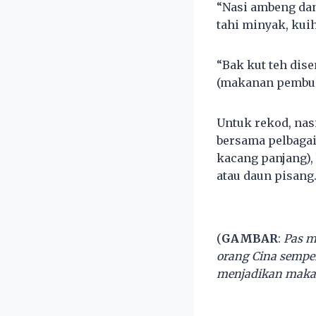
“Nasi ambeng dan
tahi minyak, kui
“Bak kut teh dis
(makanan pembuka
Untuk rekod, na
bersama pelbagai
kacang panjang),
atau daun pisang
(
GAMBAR
:
Pas m
orang Cina sempe
menjadikan makan