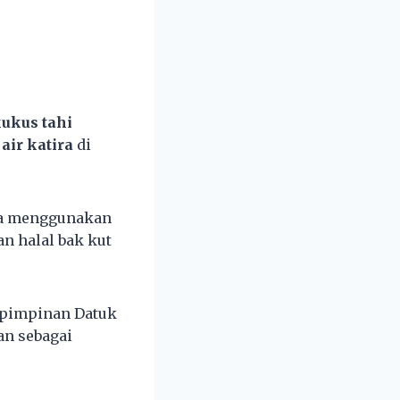
kukus tahi
air katira
di
ina menggunakan
n halal bak kut
n pimpinan Datuk
an sebagai