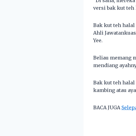
“Di sana, mereka
versi bak kut teh
Bak kut teh hala
Ahli Jawatankuas
Yee.
Beliau memang me
mendiang ayahnya
Bak kut teh hala
kambing atau ay
BACA JUGA
Selep