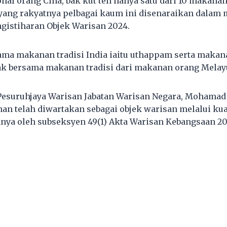
al orang Cina, bak kut teh hanya satu dari 10 makanan 
yang rakyatnya pelbagai kaum ini disenaraikan dalam
gistiharan Objek Warisan 2024.
sama makanan tradisi India iaitu uthappam serta makana
ak bersama makanan tradisi dari makanan orang Melay
, Pesuruhjaya Warisan Jabatan Warisan Negara, Mohama
nan telah diwartakan sebagai objek warisan melalui ku
nya oleh subseksyen 49(1) Akta Warisan Kebangsaan 20