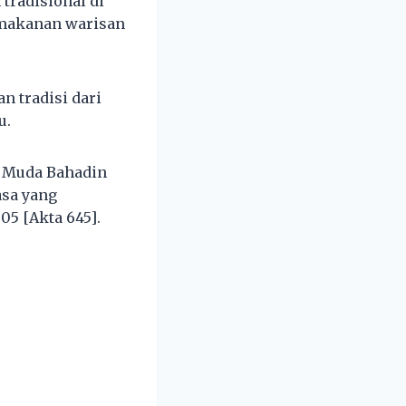
tradisional di
 makanan warisan
n tradisi dari
u.
d Muda Bahadin
asa yang
05 [Akta 645].