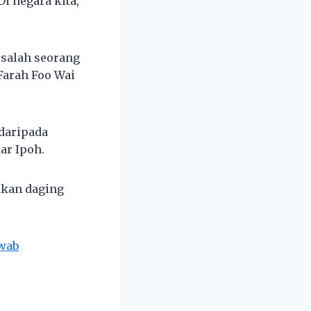
i negara kita,
 salah seorang
Farah Foo Wai
daripada
ar Ipoh.
akan daging
awab