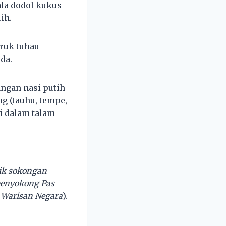
la dodol kukus
ih.
eruk tuhau
da.
ngan nasi putih
g (tauhu, tempe,
i dalam talam
rik sokongan
 penyokong Pas
 Warisan Negara
).