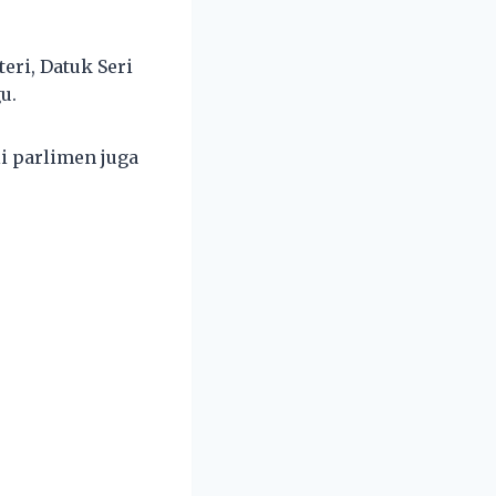
eri, Datuk Seri
u.
i parlimen juga