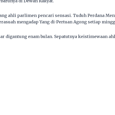
rbarunya di Dewan Rakyat.
ng ahli parlimen pencari sensasi. Tuduh Perdana Ment
erasuah mengadap Yang di-Pertuan Agong setiap mingg
r digantung enam bulan. Sepatutnya keistimewaan ahl