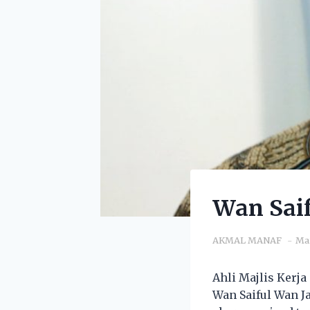
Wan Saif
AKMAL MANAF
Mar
Ahli Majlis Kerj
Wan Saiful Wan J