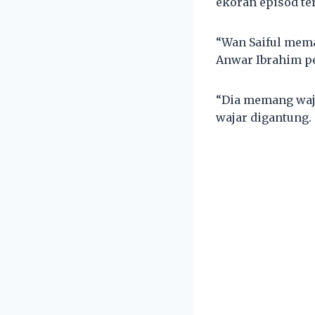
ekoran episod te
“Wan Saiful mema
Anwar Ibrahim p
“Dia memang waja
wajar digantung.