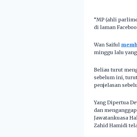
“MP (ahli parlim
di laman Faceboo
Wan Saiful
memb
minggu lalu yan
Beliau turut men
sebelum ini, tur
penjelasan sebel
Yang Dipertua De
dan menganggap p
Jawatankuasa Ha
Zahid Hamidi tela