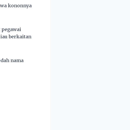
akwa kononnya
t pegawai
iau berkaitan
dedah nama