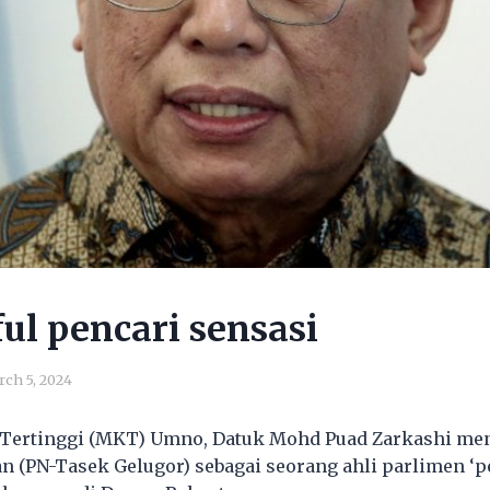
ul pencari sensasi
ch 5, 2024
a Tertinggi (MKT) Umno, Datuk Mohd Puad Zarkashi me
an (PN-Tasek Gelugor) sebagai seorang ahli parlimen ‘p