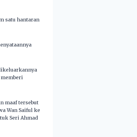
am satu hantaran
 kenyataannya
.
dikeluarkannya
g memberi
n maaf tersebut
wa Wan Saiful ke
tuk Seri Ahmad