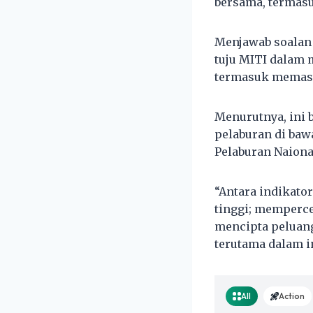
bersama, termas
Menjawab soalan
tuju MITI dalam 
termasuk memasti
Menurutnya, ini 
pelaburan di baw
Pelaburan Naional
“Antara indikato
tinggi; memperc
mencipta peluang
terutama dalam i