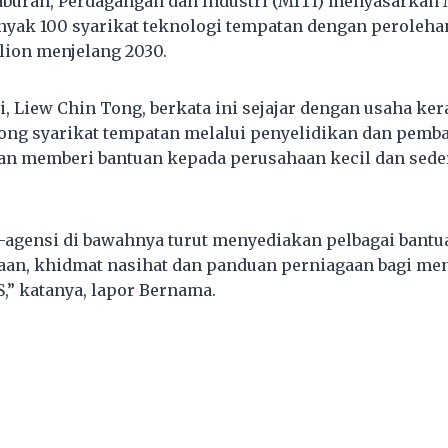
buran, Perdagangan dan Industri (MITI) menyasarkan 
ak 100 syarikat teknologi tempatan dengan perolehan
ion menjelang 2030.
, Liew Chin Tong, berkata ini sejajar dengan usaha ker
ong syarikat tempatan melalui penyelidikan dan pemb
an memberi bantuan kepada perusahaan kecil dan sede
-agensi di bawahnya turut menyediakan pelbagai bantu
aan, khidmat nasihat dan panduan perniagaan bagi me
S,” katanya, lapor Bernama.