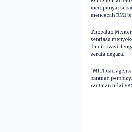
Kementerian Pela
mempunyai sebany
mencecah RM1 bil
Timbalan Menteri
sentiasa menyok
dan inovasi deng
serata negara.
“MITI dan agensi
bantuan pembiay
rantaian nilai PK