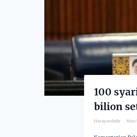
100 syar
bilion s
Harapandaily
March