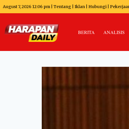
August 7, 2026 12:06 pm |
Tentang
|
Iklan
|
Hubungi
|
Pekerjaa
BERITA
ANALISIS