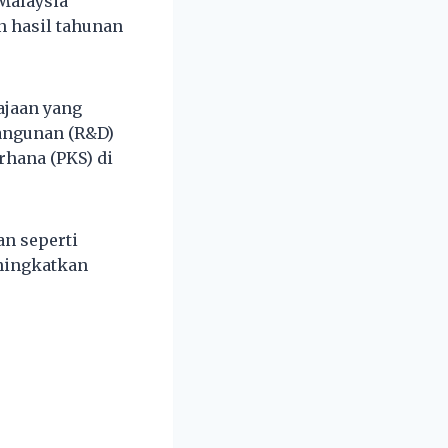
Malaysia
 hasil tahunan
ajaan yang
angunan (R&D)
rhana (PKS) di
an seperti
ningkatkan