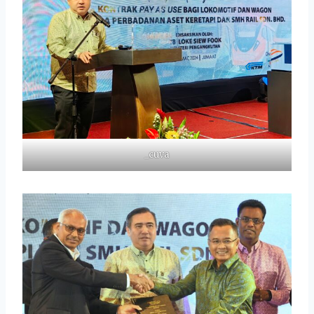
_cuva