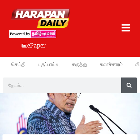
ePaper
செய்தி
பகுப்பாய்வு
கருத்து
கலாச்சாரம்
வீ