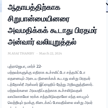
ஆதாயத்திற்காக
சிறுபான்மையினரை
அவமதிக்கக் கூடாது பிரதமர்
அன்வார் வலியுறுத்தல்
M.ASAI THAMBY
March 22, 2024
புத்ராஜெயா, மார்ச் 22-
மற்றவர்களுக்கு எதிராக கூச்சலிட்டோ சத்தமிட்டோ
எதனையும் அடைய நினைக்கக் கூடாது என்று பிரதமர்
டத்தோஸ்ரீ அன்வார் இப்ராஹிம் நேற்று அறிவுறுத்தினார்.
மற்றவர்களை அவமதிப்பதற்காக கூச்சலிடுவதன்
வாயிலாகவோ உரக்க சத்தமிடுவதாலோ எந்த லாபமும்
வெற்றியும் நமக்கு கிடைக்கப் போவதில்லை என்று அவர்