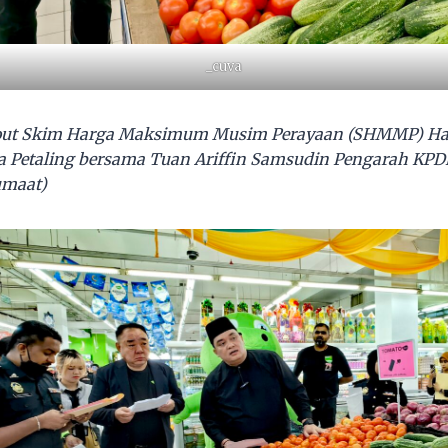
_cuva
out Skim Harga Maksimum Musim Perayaan (SHMMP) Har
sa Petaling bersama Tuan Ariffin Samsudin Pengarah KP
umaat)