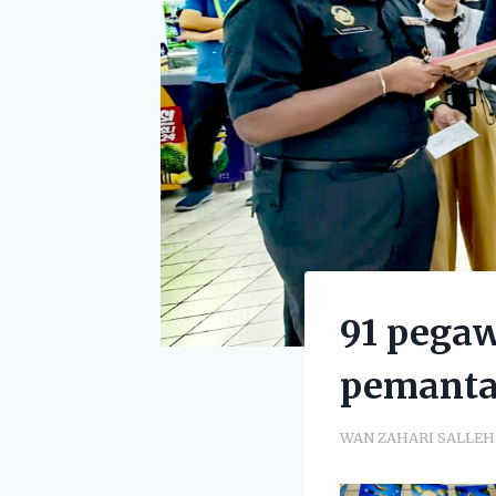
91 pega
pemantau
WAN ZAHARI SALLEH