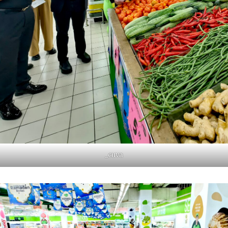
_cuva