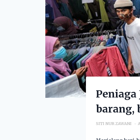
Peniaga 
barang,
SITI NUR ZAWANI
A