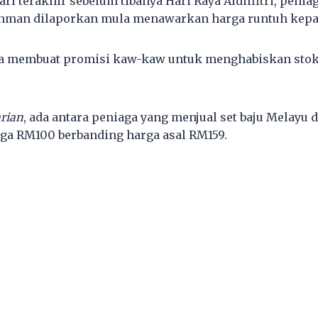
ri terakhir sebelum tibanya Hari Raya Aidilfitri, peniag
hman dilaporkan mula menawarkan harga runtuh kepa
a membuat promisi kaw-kaw untuk menghabiskan stok j
rian
, ada antara peniaga yang menjual set baju Melayu
ga RM100 berbanding harga asal RM159.