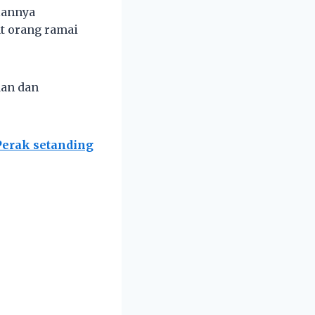
alannya
t orang ramai
dan dan
Perak setanding