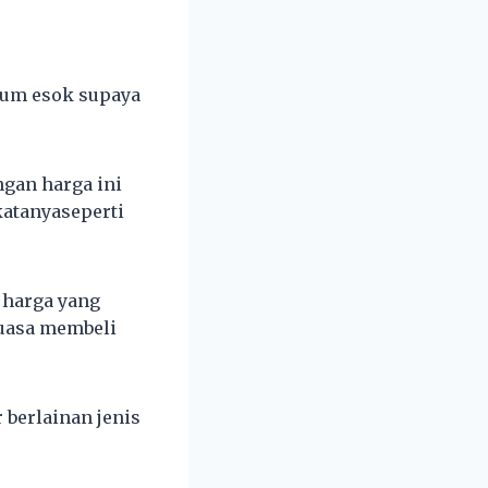
lum esok supaya
ngan harga ini
katanyaseperti
 harga yang
kuasa membeli
 berlainan jenis