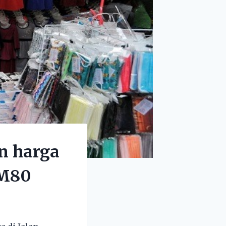
n harga
RM80