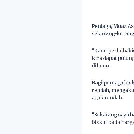
Peniaga, Muaz Az
sekurang-kurang
“Kami perlu habis
kira dapat pulan
dilapor.
Bagi peniaga bis
rendah, mengakui
agak rendah.
“Sekarang saya b
biskut pada harga