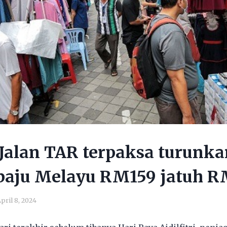
Jalan TAR terpaksa turunka
 baju Melayu RM159 jatuh 
pril 8, 2024