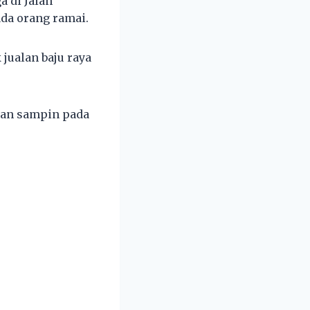
a di Jalan
da orang ramai.
ualan baju raya
 dan sampin pada