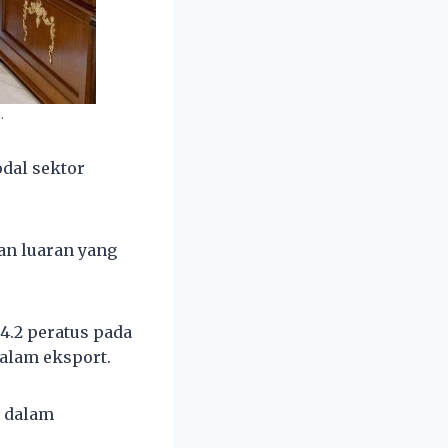
.
odal sektor
an luaran yang
4.2 peratus pada
alam eksport.
 dalam