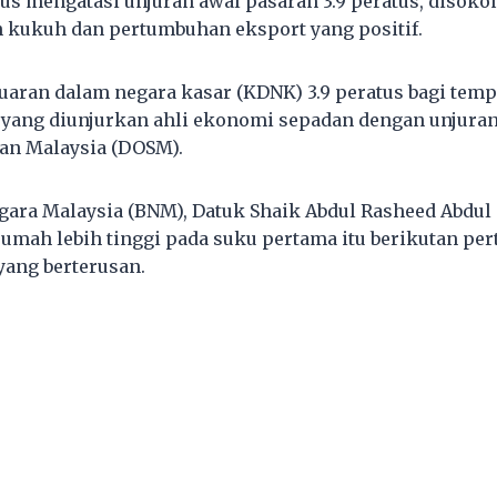
gus mengatasi unjuran awal pasaran 3.9 peratus, disoko
h kukuh dan pertumbuhan eksport yang positif.
aran dalam negara kasar (KDNK) 3.9 peratus bagi temp
yang diunjurkan ahli ekonomi sepadan dengan unjuran
an Malaysia (DOSM).
ara Malaysia (BNM), Datuk Shaik Abdul Rasheed Abdul 
 rumah lebih tinggi pada suku pertama itu berikutan p
yang berterusan.