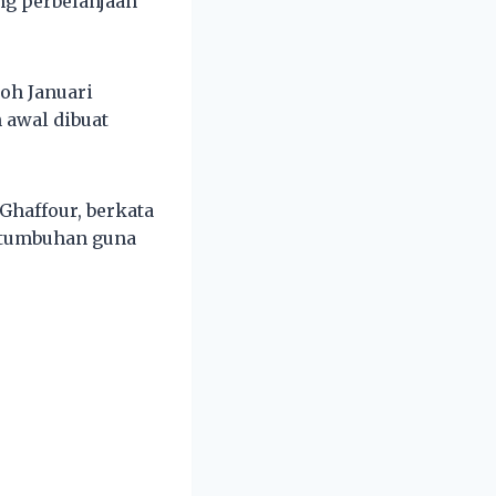
ng perbelanjaan
oh Januari
 awal dibuat
Ghaffour, berkata
ertumbuhan guna