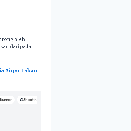
orong oleh
usan daripada
a Airport akan