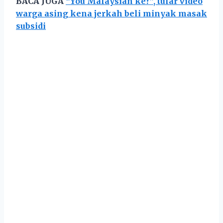
BACA JUGA
“You Malaysian ke?”, tular video
warga asing kena jerkah beli minyak masak
subsidi