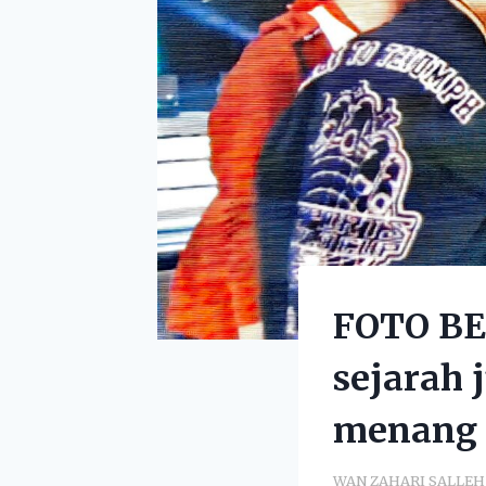
FOTO BER
sejarah 
menang 1
WAN ZAHARI SALLEH