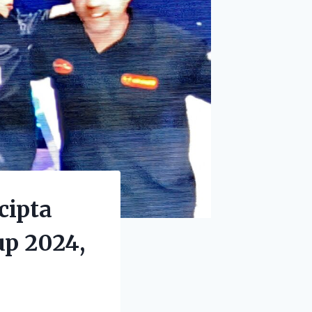
cipta
up 2024,