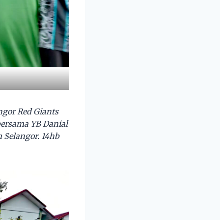
ngor Red Giants
bersama YB Danial
 Selangor. 14hb