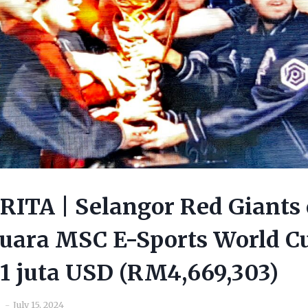
ITA | Selangor Red Giants 
juara MSC E-Sports World C
 juta USD (RM4,669,303)
July 15, 2024