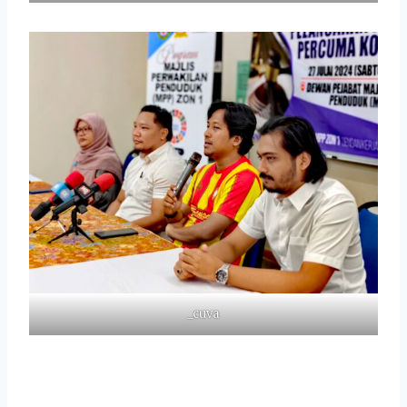
_cuva