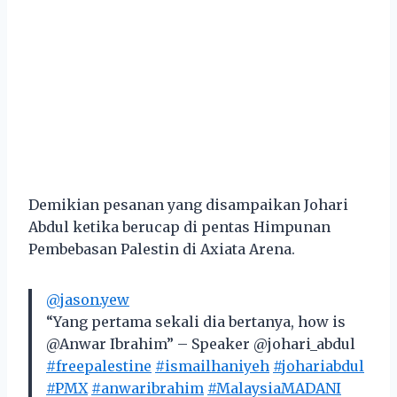
Demikian pesanan yang disampaikan Johari
Abdul ketika berucap di pentas Himpunan
Pembebasan Palestin di Axiata Arena.
@jason.yew
“Yang pertama sekali dia bertanya, how is
@Anwar Ibrahim” – Speaker @johari_abdul
#freepalestine
#ismailhaniyeh
#johariabdul
#PMX
#anwaribrahim
#MalaysiaMADANI